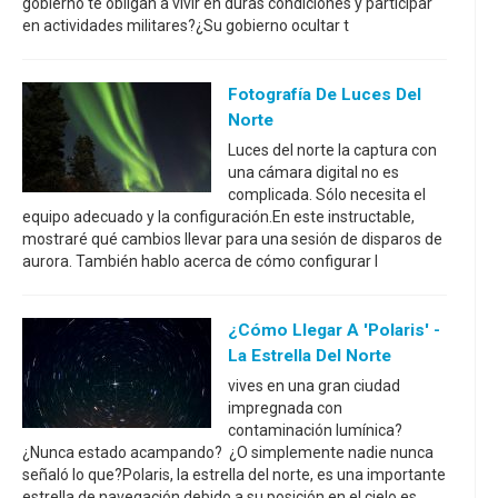
gobierno te obligan a vivir en duras condiciones y participar
en actividades militares?¿Su gobierno ocultar t
Fotografía De Luces Del
Norte
Luces del norte la captura con
una cámara digital no es
complicada. Sólo necesita el
equipo adecuado y la configuración.En este instructable,
mostraré qué cambios llevar para una sesión de disparos de
aurora. También hablo acerca de cómo configurar l
¿Cómo Llegar A 'Polaris' -
La Estrella Del Norte
vives en una gran ciudad
impregnada con
contaminación lumínica?
¿Nunca estado acampando? ¿O simplemente nadie nunca
señaló lo que?Polaris, la estrella del norte, es una importante
estrella de navegación debido a su posición en el cielo es