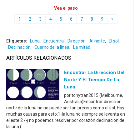
Vea el paso
1
2
3
4
5
6
7
8
9
»
Etiquetas:
Luna
,
Encuentra
,
Dirección
,
Al norte
,
El sol
,
Declinación
,
Cuerno de la línea
,
La mitad
ARTÍCULOS RELACIONADOS
Encontrar La Dirección Del
Norte Y El Tiempo De La
Luna
por tonytran2015 (Melbourne,
Australia)Encontrar dirección
norte de la luna no no puede ser tan preciso como el sol. Hay
muchas causas para esto:1-la luna no siempre se levanta en
el este.2 /-¡ no podemos resolver por corazón declinación de
la luna (