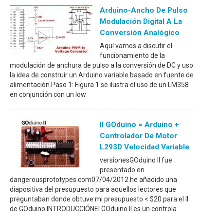
Arduino-Ancho De Pulso
Modulación Digital A La
Conversión Analógico
Aquí vamos a discutir el
funcionamiento de la
modulación de anchura de pulso a la conversión de DC y uso
la idea de construir un Arduino variable basado en fuente de
alimentación.Paso 1: Figura 1 se ilustra el uso de un LM358
en conjunción con un low
II GOduino = Arduino +
Controlador De Motor
L293D Velocidad Variable
versionesGOduino II fue
presentado en
dangerousprototypes.com07/04/2012 he añadido una
diapositiva del presupuesto para aquellos lectores que
preguntaban donde obtuve mi presupuesto < $20 para el II
de GOduino.INTRODUCCIÓNEl GOduino II es un controla