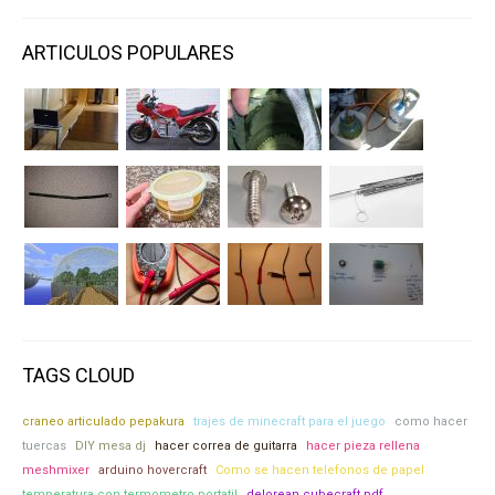
ARTICULOS POPULARES
TAGS CLOUD
craneo articulado pepakura
trajes de minecraft para el juego
como hacer
tuercas
DIY mesa dj
hacer correa de guitarra
hacer pieza rellena
meshmixer
arduino hovercraft
Como se hacen telefonos de papel
temperatura con termometro portatil
delorean cubecraft pdf