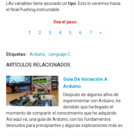
LAs variables tiene asociado un
tipo
. Esto lo veremos hacia
el final Pushing instructable
Vea el paso
1
2
3
4
5
6
7
»
Etiquetas:
Arduino
,
Lenguaje C
ARTÍCULOS RELACIONADOS
Guía De Iniciación A
Arduino
Después de algunos años de
experimentar con Arduino, he
decidido que ha llegado el
momento de compartir el conocimiento que he adquirido.
Así aquí va, una guía de Arduino, con los fundamentos
desnudos para principiantes y algunas explicaciones más av