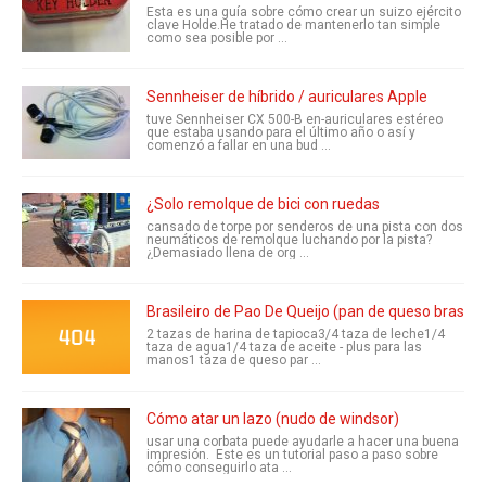
Esta es una guía sobre cómo crear un suizo ejército
clave Holde.He tratado de mantenerlo tan simple
como sea posible por ...
Sennheiser de híbrido / auriculares Apple
tuve Sennheiser CX 500-B en-auriculares estéreo
que estaba usando para el último año o así y
comenzó a fallar en una bud ...
¿Solo remolque de bici con ruedas
cansado de torpe por senderos de una pista con dos
neumáticos de remolque luchando por la pista?
¿Demasiado llena de org ...
Brasileiro de Pao De Queijo (pan de queso brasile
2 tazas de harina de tapioca3/4 taza de leche1/4
taza de agua1/4 taza de aceite - plus para las
manos1 taza de queso par ...
Cómo atar un lazo (nudo de windsor)
usar una corbata puede ayudarle a hacer una buena
impresión. Este es un tutorial paso a paso sobre
cómo conseguirlo ata ...