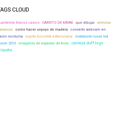
TAGS CLOUD
uantelete thanos casero
CARRITO DE KAYAK
que dibujar
eliminar
alvanizo
como hacer unyoyo de madera
convertir webcam en
ision nocturna
soprte bicicleta estacionaria
instalación luces led
cerveza duff logo
imagenes de espadas de knex
usion 2010
tiqueta