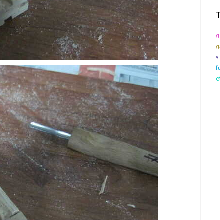
g
g
v
f
e