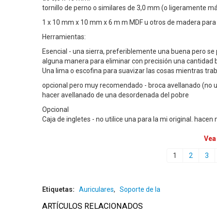
tornillo de perno o similares de 3,0 mm (o ligeramente má
1 x 10 mm x 10 mm x 6 m m MDF u otros de madera para 
Herramientas:
Esencial - una sierra, preferiblemente una buena pero se
alguna manera para eliminar con precisión una cantidad 
Una lima o escofina para suavizar las cosas mientras trab
opcional pero muy recomendado - broca avellanado (no use 
hacer avellanado de una desordenada del pobre
Opcional
Caja de ingletes - no utilice una para la mi original. hac
Vea
1
2
3
Etiquetas:
Auriculares
,
Soporte de la
ARTÍCULOS RELACIONADOS