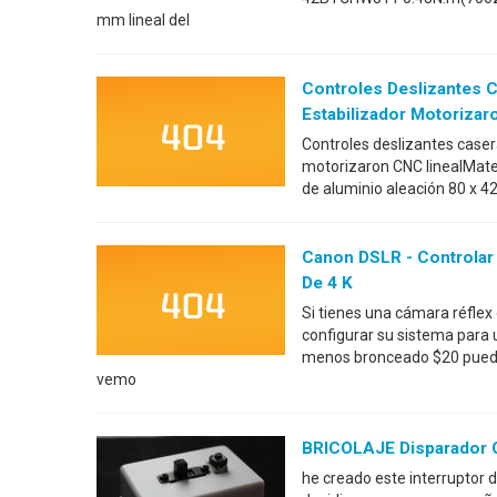
mm lineal del
Controles Deslizantes 
Estabilizador Motorizar
Controles deslizantes caser
motorizaron CNC linealMater
de aluminio aleación 80 x 
Canon DSLR - Controlar
De 4 K
Si tienes una cámara réflex 
configurar su sistema para 
menos bronceado $20 puede 
vemo
BRICOLAJE Disparador C
he creado este interruptor 