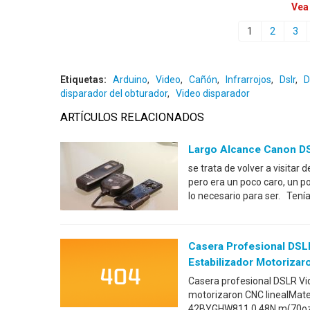
Vea
1
2
3
Etiquetas:
Arduino
,
Video
,
Cañón
,
Infrarrojos
,
Dslr
,
D
disparador del obturador
,
Video disparador
ARTÍCULOS RELACIONADOS
Largo Alcance Canon DS
se trata de volver a visitar 
pero era un poco caro, un 
lo necesario para ser. Tení
Casera Profesional DSL
Estabilizador Motorizar
Casera profesional DSLR Vid
motorizaron CNC linealMate
42BYGHW811 0.48N.m(70oz-