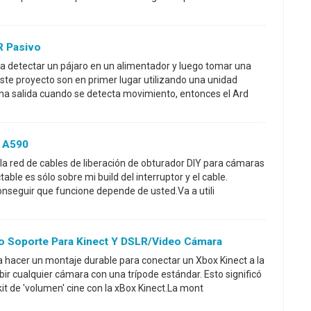
R Pasivo
 a detectar un pájaro en un alimentador y luego tomar una
ste proyecto son en primer lugar utilizando una unidad
una salida cuando se detecta movimiento, entonces el Ard
n A590
a red de cables de liberación de obturador DIY para cámaras
table es sólo sobre mi build del interruptor y el cable.
conseguir que funcione depende de usted.Va a utili
o Soporte Para Kinect Y DSLR/video Cámara
a hacer un montaje durable para conectar un Xbox Kinect a la
r cualquier cámara con una trípode estándar. Esto significó
it de 'volumen' cine con la xBox Kinect.La mont