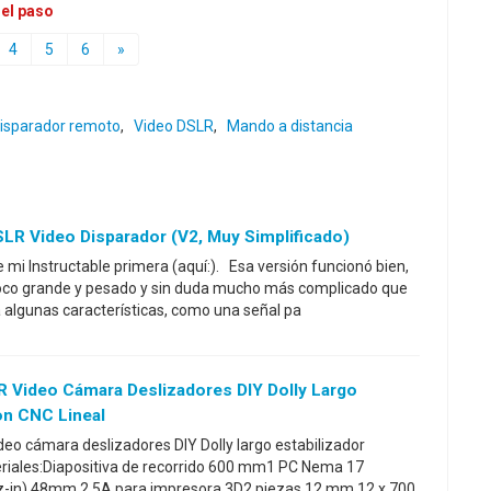
 el paso
4
5
6
»
isparador remoto
,
Video DSLR
,
Mando a distancia
LR Video Disparador (V2, Muy Simplificado)
de mi Instructable primera (aquí:). Esa versión funcionó bien,
poco grande y pesado y sin duda mucho más complicado que
a algunas características, como una señal pa
R Video Cámara Deslizadores DIY Dolly Largo
on CNC Lineal
eo cámara deslizadores DIY Dolly largo estabilizador
riales:Diapositiva de recorrido 600 mm1 PC Nema 17
in) 48mm 2.5A para impresora 3D2 piezas 12 mm 12 x 700