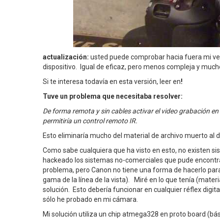
actualización:
usted puede comprobar hacia fuera mi ve
dispositivo. Igual de eficaz, pero menos compleja y muc
Si te interesa todavía en esta versión, leer en
!
Tuve un problema que necesitaba resolver:
De forma remota y sin cables activar el video grabación en 
permitiría un control remoto IR.
Esto eliminaría mucho del material de archivo muerto al d
Como sabe cualquiera que ha visto en esto, no existen s
hackeado los sistemas no-comerciales que pude encontra
problema, pero Canon no tiene una forma de hacerlo para e
gama de la línea de la vista). Miré en lo que tenía (mater
solución. Esto debería funcionar en cualquier réflex digit
sólo he probado en mi cámara.
Mi solución utiliza un chip atmega328 en proto board (bá