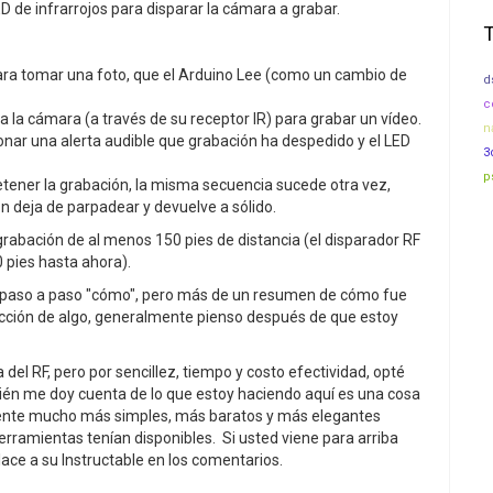
D de infrarrojos para disparar la cámara a grabar.
para tomar una foto, que el Arduino Lee (como un cambio de
d
c
 a la cámara (a través de su receptor IR) para grabar un vídeo.
n
ionar una alerta audible que grabación ha despedido y el LED
3
p
detener la grabación, la misma secuencia sucede otra vez,
ón deja de parpadear y devuelve a sólido.
rabación de al menos 150 pies de distancia (el disparador RF
0 pies hasta ahora).
a paso a paso "cómo", pero más de un resumen de cómo fue
ucción de algo, generalmente pienso después de que estoy
del RF, pero por sencillez, tiempo y costo efectividad, opté
ién me doy cuenta de lo que estoy haciendo aquí es una cosa
mente mucho más simples, más baratos y más elegantes
erramientas tenían disponibles. Si usted viene para arriba
ace a su Instructable en los comentarios.