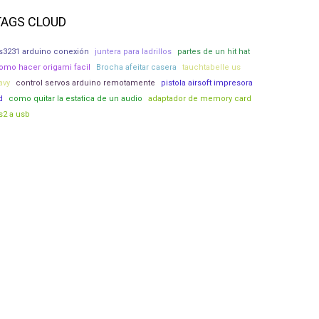
TAGS CLOUD
s3231 arduino conexión
juntera para ladrillos
partes de un hit hat
omo hacer origami facil
Brocha afeitar casera
tauchtabelle us
avy
control servos arduino remotamente
pistola airsoft impresora
d
como quitar la estatica de un audio
adaptador de memory card
s2 a usb