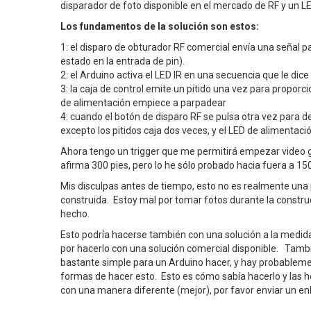
disparador de foto disponible en el mercado de RF y un LE
Los fundamentos de la solución son estos:
1: el disparo de obturador RF comercial envía una señal 
estado en la entrada de pin).
2: el Arduino activa el LED IR en una secuencia que le dice
3: la caja de control emite un pitido una vez para proporc
de alimentación empiece a parpadear
4: cuando el botón de disparo RF se pulsa otra vez para 
excepto los pitidos caja dos veces, y el LED de alimentaci
Ahora tengo un trigger que me permitirá empezar video g
afirma 300 pies, pero lo he sólo probado hacia fuera a 15
Mis disculpas antes de tiempo, esto no es realmente un
construida. Estoy mal por tomar fotos durante la constr
hecho.
Esto podría hacerse también con una solución a la medida 
por hacerlo con una solución comercial disponible. Tamb
bastante simple para un Arduino hacer, y hay probable
formas de hacer esto. Esto es cómo sabía hacerlo y las h
con una manera diferente (mejor), por favor enviar un enl