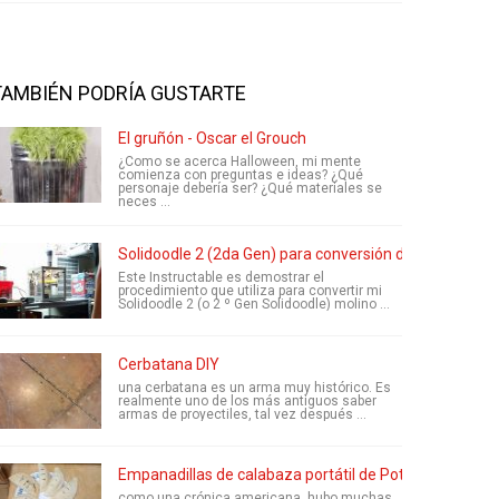
TAMBIÉN PODRÍA GUSTARTE
El gruñón - Oscar el Grouch
¿Como se acerca Halloween, mi mente
comienza con preguntas e ideas? ¿Qué
personaje debería ser? ¿Qué materiales se
neces ...
Solidoodle 2 (2da Gen) para conversión de CNC Mill
Este Instructable es demostrar el
procedimiento que utiliza para convertir mi
Solidoodle 2 (o 2 º Gen Solidoodle) molino ...
Cerbatana DIY
una cerbatana es un arma muy histórico. Es
realmente uno de los más antiguos saber
armas de proyectiles, tal vez después ...
Empanadillas de calabaza portátil de Potter
como una crónica americana, hubo muchas