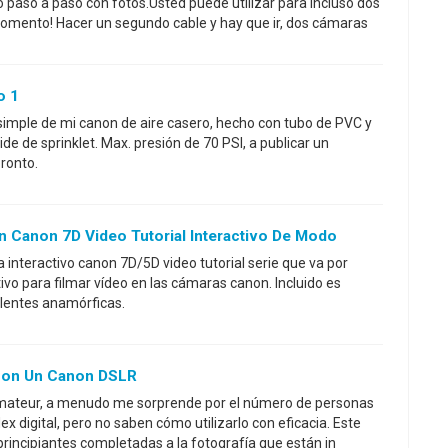
 paso a paso con fotos.Usted puede utilizar para incluso dos
omento! Hacer un segundo cable y hay que ir, dos cámaras
o 1
simple de mi canon de aire casero, hecho con tubo de PVC y
de de sprinklet. Max. presión de 70 PSI, a publicar un
pronto.
n Canon 7D Video Tutorial Interactivo De Modo
 interactivo canon 7D/5D video tutorial serie que va por
ivo para filmar vídeo en las cámaras canon. Incluido es
 lentes anamórficas.
Con Un Canon DSLR
mateur, a menudo me sorprende por el número de personas
 digital, pero no saben cómo utilizarlo con eficacia. Este
principiantes completadas a la fotografía que están in