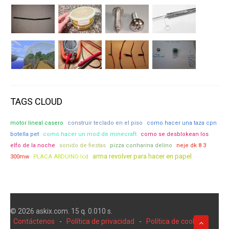
TAGS CLOUD
motor lineal casero
construir teclado en el piso
como hacer una taza cpn
botella pet
como hacer un mod de minecraft
como se desblokean los
elfo de la noche
sonido de fiestas
pizza conharina delino
neje dk 8 3
arma revolver para hacer en papel
300mw
PLACA ARDUINO lcd
© 2026 askix.com. 15 q. 0.010 s.
Contáctenos
-
Política de privacidad
-
Política de cookies