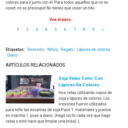
colores para ir junto con él. Para todos aquellos que no se
coser, no se preocupe! No tienes que coser un hilo.
Vea el paso
1
2
3
4
5
6
7
8
9
»
Etiquetas:
Diversión
,
Niños
,
Regalo
,
Lápices de colores
,
Diario
ARTÍCULOS RELACIONADOS
Soja Velas Color Con
Lápices De Colores
hice velas utilizando copos de
soja y lápices de colores. Los
creyones fueron utilizados
para teñir las escamas de soja.Paso 1: materiales y puesta
en marcha 1. puse a diario. (Hago un lío cada vez que hago
velas y esto hace que limpiar una brisa). L