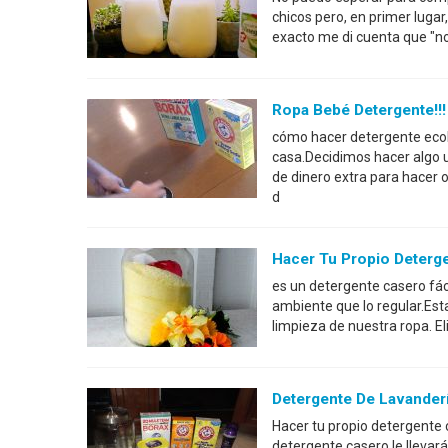
chicos pero, en primer luga
exacto me di cuenta que "n
Ropa Bebé Detergente!!!
cómo hacer detergente ecol
casa.Decidimos hacer algo u
de dinero extra para hacer o
d
Hacer Tu Propio Deterg
es un detergente casero fáci
ambiente que lo regular.Est
limpieza de nuestra ropa. E
Detergente De Lavanderí
Hacer tu propio detergente 
detergente casero le lleva