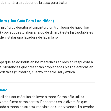
s de mentira alrededor de la casa para tratar
ora (una Guía Para Las Niñas)
 prefieres desatar el carpintero en ti en lugar de hacer las
' (y por supuesto ahorrar algo de dinero), este Instructable es
de instalar una lavadora de lavar la ro
arga que se acumula en los materiales sólidos en respuesta a
a. Sustancias que presentan propiedades piezoeléctricas en
istales (turmalina, cuarzo, topacio, sal y azúca
Mano
fácil de usar máquina de lavar a mano.Como sólo utiliza
izarse fuera como dentro. Pensemos en la diversión que
ado a mano en su próximo viaje de supervivencia! La lavador