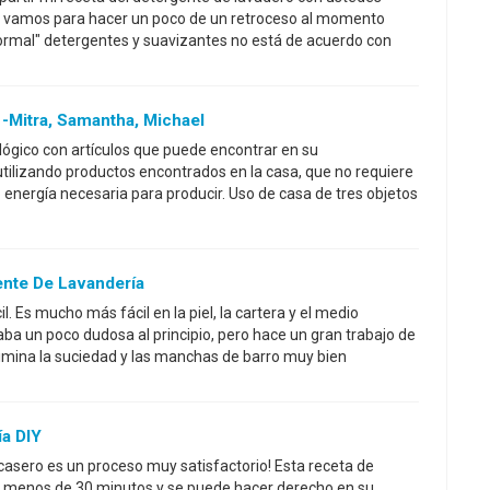
r, vamos para hacer un poco de un retroceso al momento
ormal" detergentes y suavizantes no está de acuerdo con
 -Mitra, Samantha, Michael
ógico con artículos que puede encontrar en su
tilizando productos encontrados en la casa, que no requiere
 energía necesaria para producir. Uso de casa de tres objetos
ente De Lavandería
l. Es mucho más fácil en la piel, la cartera y el medio
aba un poco dudosa al principio, pero hace un gran trabajo de
limina la suciedad y las manchas de barro muy bien
a DIY
casero es un proceso muy satisfactorio! Esta receta de
rá menos de 30 minutos y se puede hacer derecho en su