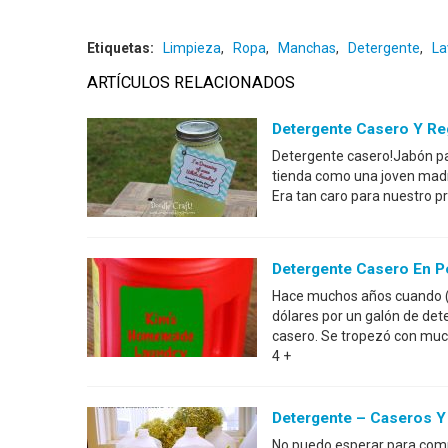
Etiquetas:
Limpieza
,
Ropa
,
Manchas
,
Detergente
,
La
ARTÍCULOS RELACIONADOS
Detergente Casero Y Re
Detergente casero!Jabón par
tienda como una joven madre
Era tan caro para nuestro pr
Detergente Casero En P
Hace muchos años cuando (
dólares por un galón de det
casero. Se tropezó con much
4 +
Detergente – Caseros Y
No puedo esperar para comp