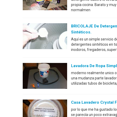
propia cocina. Barato y muy 
normalmen
BRICOLAJE De Detergent
Sintéticos.
Aquí es un simple servicio d
detergentes sintéticos en t
inodoros, fregaderos, superf
Lavadora De Ropa Simp
moderno realmente unico of
una mudanza parte lavadora
utilizadas tubos de biciclet
Casa Lavadero Crystal F
por lo que me ha gustado lo
se parecía un poco extravag