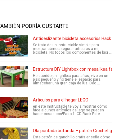
TAMBIÉN PODRÍA GUSTARTE
Antideslizante bicicleta accesorios Hack
Se trata de un Instructable simple para
mostrar cómo asegurar artículos a mi
bicicleta. No todos los componentes de bici ...
Estructura DIY Lightbox con mesa Ikea falta.
He querido un lightbox para años, vivo en un
piso pequeño y no tiene el espacio para
almacenar una gran caja de luz. Dec ...
Articulos para el hogar LEGO
en este Instructable te voy a mostrar cómo
hice algunos artículos de lego se pueden
hacer cosas con!Paso 1: CD Rack Este ...
Ola puntada bufanda – patrón Crochet gratis
Este patrón de ganchillo gratis enseña cómo