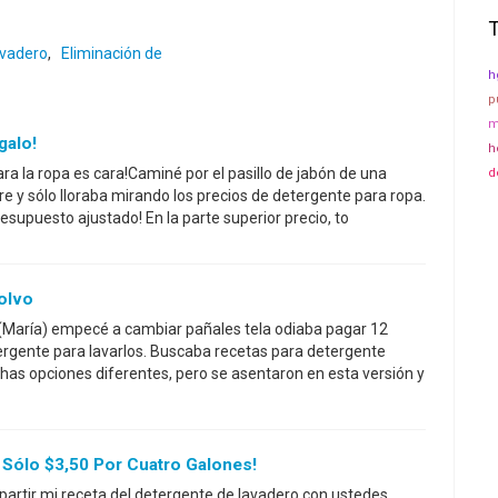
vadero
,
Eliminación de
h
p
m
galo!
h
a la ropa es cara!Caminé por el pasillo de jabón de una
d
 y sólo lloraba mirando los precios de detergente para ropa.
esupuesto ajustado! En la parte superior precio, to
olvo
María) empecé a cambiar pañales tela odiaba pagar 12
ergente para lavarlos. Buscaba recetas para detergente
as opciones diferentes, pero se asentaron en esta versión y
 Sólo $3,50 Por Cuatro Galones!
artir mi receta del detergente de lavadero con ustedes