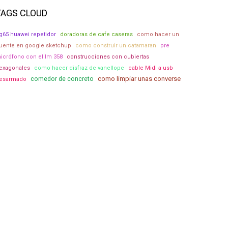
TAGS CLOUD
g65 huawei repetidor
doradoras de cafe caseras
como hacer un
uente en google sketchup
como construir un catamaran
pre
icrófono con el lm 358
construcciones con cubiertas
exagonales
como hacer disfraz de vanellope
cable Midi a usb
como limpiar unas converse
comedor de concreto
esarmado