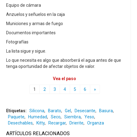
Equipo de cámara
Anzuelos y señuelos en la caja
Municiones y armas de fuego
Documentos importantes
Fotografías
La lista sigue y sigue.
Lo que necesita es algo que absorberá el agua antes de que
tenga oportunidad de afectar objetos de valor.
Vea el paso
1
2
3
4
5
6
»
Etiquetas:
Silicona
,
Barato
,
Gel
,
Desecante
,
Basura
,
Paquete
,
Humedad
,
Seco
,
Siembra
,
Yeso
,
Desechables
,
Kitty
,
Recargar
,
Drierite
,
Organza
ARTÍCULOS RELACIONADOS