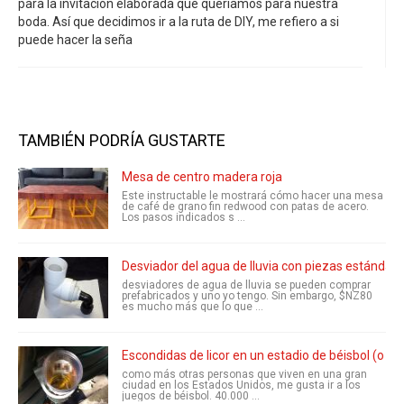
para la invitación elaborada que queríamos para nuestra
boda. Así que decidimos ir a la ruta de DIY, me refiero a si
puede hacer la seña
TAMBIÉN PODRÍA GUSTARTE
Mesa de centro madera roja
Este instructable le mostrará cómo hacer una mesa
de café de grano fin redwood con patas de acero.
Los pasos indicados s ...
Desviador del agua de lluvia con piezas estándar
desviadores de agua de lluvia se pueden comprar
prefabricados y uno yo tengo. Sin embargo, $NZ80
es mucho más que lo que ...
Escondidas de licor en un estadio de béisbol (o c
como más otras personas que viven en una gran
ciudad en los Estados Unidos, me gusta ir a los
juegos de béisbol. 40.000 ...