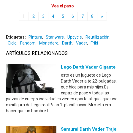
Vea el paso
1
2
3
4
5
6
7
8
»
Etiquetas:
Pintura
,
Star wars
,
Upcycle
,
Reutilización
,
Ciclo
,
Fandom
,
Monedero
,
Darth
,
Vader
,
Friki
ARTÍCULOS RELACIONADOS
Lego Darth Vader Gigante
esto es un juguete de Lego
Darth Vader alto 22-pulgadas,
que hice para mis hijos.Es
capaz de pose y todas las
piezas de cuerpo individuales vienen aparte al igual que una
minifigura de Lego real.Paso 1: planificación Mi meta era
hacer que un hombre l
Samurai Darth Vader Traje.