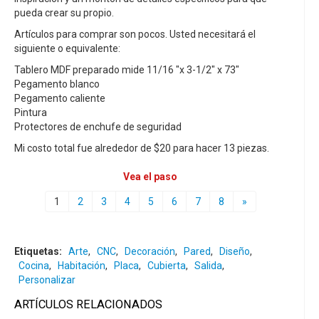
pueda crear su propio.
Artículos para comprar son pocos. Usted necesitará el
siguiente o equivalente:
Tablero MDF preparado mide 11/16 "x 3-1/2" x 73"
Pegamento blanco
Pegamento caliente
Pintura
Protectores de enchufe de seguridad
Mi costo total fue alrededor de $20 para hacer 13 piezas.
Vea el paso
1
2
3
4
5
6
7
8
»
Etiquetas:
Arte
,
CNC
,
Decoración
,
Pared
,
Diseño
,
Cocina
,
Habitación
,
Placa
,
Cubierta
,
Salida
,
Personalizar
ARTÍCULOS RELACIONADOS