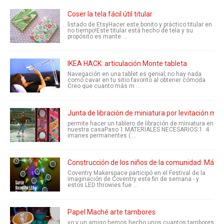
Coser la tela fácil útil titular
listado de EtsyHacer este bonito y práctico titular en
no tiempo!Este titular está hecho de tela y su
propósito es mante ...
IKEA HACK: articulación Monte tableta
Navegación en una tablet es genial; no hay nada
como cavar en tu sitio favorito al obtener cómoda.
Creo que cuanto más m ...
Junta de libración de miniatura por levitación ma
permite hacer un tablero de libración de miniatura en
nuestra casaPaso 1:MATERIALES NECESARIOS:1. 4
imanes permanentes ( ...
Construcción de los niños de la comunidad: Más se
Coventry Makerspace participó en el Festival de la
imaginación de Coventry este fin de semana - y
estos LED throwies fue ...
Papel Maché arte tambores
yo y un amigo hemos hecho unos cuantos tambores