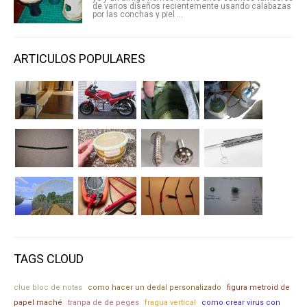
de varios diseños recientemente usando calabazas
por las conchas y piel ...
ARTICULOS POPULARES
TAGS CLOUD
clue bloc de notas
como hacer un dedal personalizado
figura metroid de
papel maché
tranpa de de peges
fragua vertical
como crear virus con