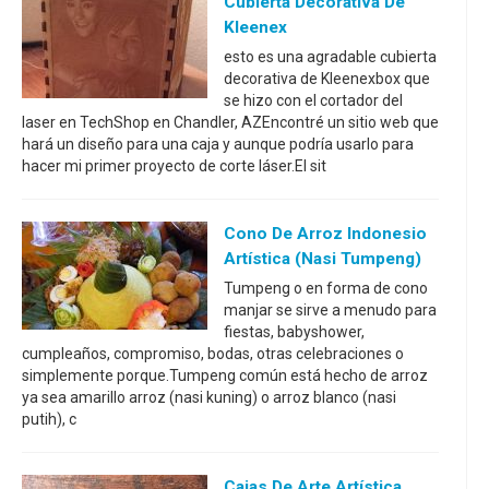
Cubierta Decorativa De
Kleenex
esto es una agradable cubierta
decorativa de Kleenexbox que
se hizo con el cortador del
laser en TechShop en Chandler, AZEncontré un sitio web que
hará un diseño para una caja y aunque podría usarlo para
hacer mi primer proyecto de corte láser.El sit
Cono De Arroz Indonesio
Artística (Nasi Tumpeng)
Tumpeng o en forma de cono
manjar se sirve a menudo para
fiestas, babyshower,
cumpleaños, compromiso, bodas, otras celebraciones o
simplemente porque.Tumpeng común está hecho de arroz
ya sea amarillo arroz (nasi kuning) o arroz blanco (nasi
putih), c
Cajas De Arte Artística