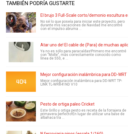
TAMBIÉN PODRÍA GUSTARTE
El brujo 3 Full-Scale corto/demonio escultura en a
No sé lo que poseía para iniciar este proyecto, pero
durante mis vacaciones de Navidad me encontré
con el impulso abruma ...
Atar uno de! El cable de (Para) de muchas aplicac
Ya no es sólo para paracaídas!Primero me encontré
con "Molle", más correctamente conocido como
línea de 550, e ...
Mejor configuración inalámbrica para DD-WRT T
Mejor configuración inalámbrica para DD-WRT TP-
LINK TL-WR841ND V10
Pesto de ortiga paleo Cricket
Este Grillo y ortiga pesto es receta de la forrajera de
primavera perfecto!En lugar de utilizar una base de
albahaca tra ...
N ferroviaria pinos (escala 1/160)