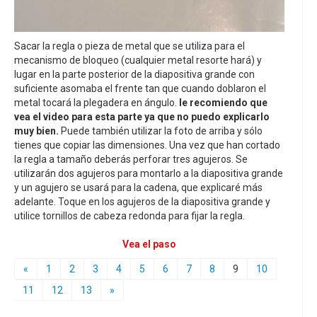
Sacar la regla o pieza de metal que se utiliza para el
mecanismo de bloqueo (cualquier metal resorte hará) y
lugar en la parte posterior de la diapositiva grande con
suficiente asomaba el frente tan que cuando doblaron el
metal tocará la plegadera en ángulo.
le recomiendo que
vea el video para esta parte ya que no puedo explicarlo
muy bien.
Puede también utilizar la foto de arriba y sólo
tienes que copiar las dimensiones. Una vez que han cortado
la regla a tamaño deberás perforar tres agujeros. Se
utilizarán dos agujeros para montarlo a la diapositiva grande
y un agujero se usará para la cadena, que explicaré más
adelante. Toque en los agujeros de la diapositiva grande y
utilice tornillos de cabeza redonda para fijar la regla.
Vea el paso
«
1
2
3
4
5
6
7
8
9
10
11
12
13
»