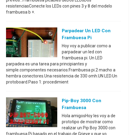
previos...Frambuesa picables deDos LEDsDos
resistenciasConecte los LEDs con pines 3 y 8 del modelo
frambuesa b +.
Parpadear Un LED Con
Frambuesa Pi
Hoy voy a publicar como a
parpadear un led con
frambuesa pi. Un LED
parpadea es una tarea para principiantes y
simple.componentes necesarios:Frambuesa pi.2 macho a
hembra conectores.Una resistencia de 330 omh.UN LED.Un
protoboard.Paso 1: procedimient
Pip-Boy 3000 Con
Frambuesa
Hola amigosHoy les voy a de
prototipo de mostrar como
realizar un Pip Boy 3000 con
frambuesa Pi basado en el trabajo de Grieve y que yo