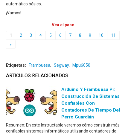
automático básico.
¡Vamos!
Vea el paso
1
2
3
4
5
6
7
8
9
10
11
»
Etiquetas:
Frambuesa
,
Segway
,
Mpu6050
ARTÍCULOS RELACIONADOS
Arduino Y Frambuesa Pi:
Construcción De Sistemas
Confiables Con
Contadores De Tiempo Del
Perro Guardián
Resumen: En este Instructable veremos cómo construir más
confiables sistemas informáticos utilizando contadores de