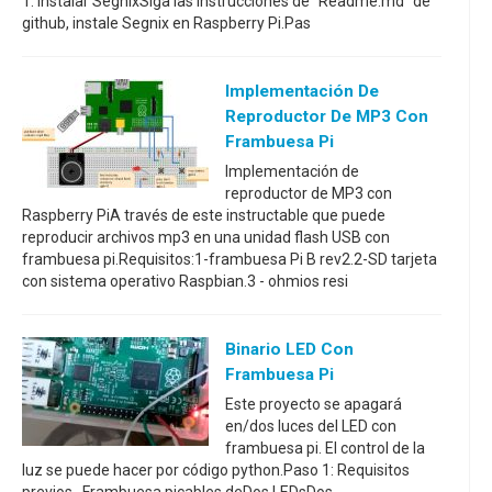
1: Instalar SegnixSiga las instrucciones de "Readme.md" de
github, instale Segnix en Raspberry Pi.Pas
Implementación De
Reproductor De MP3 Con
Frambuesa Pi
Implementación de
reproductor de MP3 con
Raspberry PiA través de este instructable que puede
reproducir archivos mp3 en una unidad flash USB con
frambuesa pi.Requisitos:1-frambuesa Pi B rev2.2-SD tarjeta
con sistema operativo Raspbian.3 - ohmios resi
Binario LED Con
Frambuesa Pi
Este proyecto se apagará
en/dos luces del LED con
frambuesa pi. El control de la
luz se puede hacer por código python.Paso 1: Requisitos