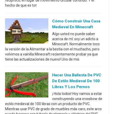
recíproco, en lugar de movimiento circular continuo. Y el
hecho de que es tot
Cómo Construir Una Casa
Medieval En Minecraft
Algo usted no puede saber
acerca de mí: soy un adicto a
Minecraft. Normalmente toco
la versión de la Alimentar a la bestia con el muchacho, pero
volvimos a vainilla Minecraft recientemente probar ya que
tiene las actualizaciones de nuevo! Uno de mis
Hacer Una Ballesta De PVC
De Estilo Medieval De 100
Libras Y Los Pernos
¡ Hola todos! Hoy vamos a estar
construyendo una crossbow de
estilo medieval de 100 libras con un producto de PVC.
Mientras usar PVC de grado de muebles más caro, este arco
puede hacerse con tubería de plomería y eléctrico del PVC