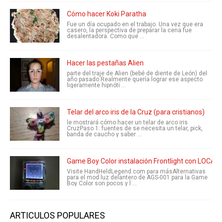
Cómo hacer Koki Paratha
Fue un día ocupado en el trabajo. Una vez que era
casero, la perspectiva de preparar la cena fue
desalentadora. Como que ...
Hacer las pestañas Alien
parte del traje de Alien (bebé de diente de León) del
año pasado.Realmente quería lograr ese aspecto
ligeramente hipnóti ...
Telar del arco iris de la Cruz (para cristianos)
le mostrará cómo hacer un telar de arco iris
CruzPaso 1: fuentes de se necesita un telar, pick,
banda de caucho y saber ...
Game Boy Color instalación Frontlight con LOCA
Visite HandHeldLegend.com para másAlternativas
para el mod luz delantero de AGS-001 para la Game
Boy Color son pocos y l ...
ARTICULOS POPULARES