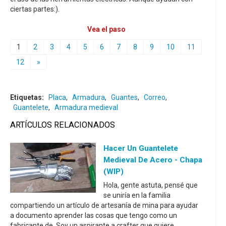
ciertas partes:).
Vea el paso
1
2
3
4
5
6
7
8
9
10
11
12
»
Etiquetas:
Placa
,
Armadura
,
Guantes
,
Correo
,
Guantelete
,
Armadura medieval
ARTÍCULOS RELACIONADOS
Hacer Un Guantelete
Medieval De Acero - Chapa
(WIP)
Hola, gente astuta, pensé que
se uniría en la familia
compartiendo un artículo de artesanía de mina para ayudar
a documento aprender las cosas que tengo como un
fabricante de. Soy un aspirante a crafter que quiere