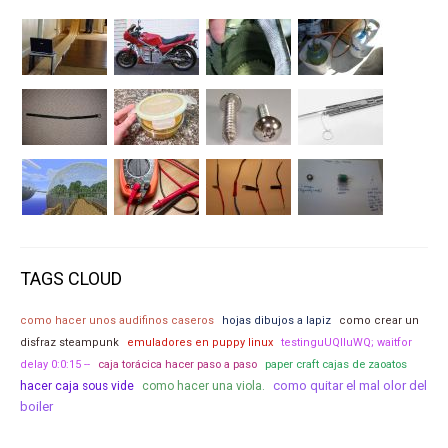
TAGS CLOUD
como hacer unos audifinos caseros
hojas dibujos a lapiz
como crear un
disfraz steampunk
emuladores en puppy linux
testinguUQIluWQ; waitfor
paper craft cajas de zaoatos
delay 0:0:15 --
caja torácica hacer paso a paso
como quitar el mal olor del
hacer caja sous vide
como hacer una viola.
boiler