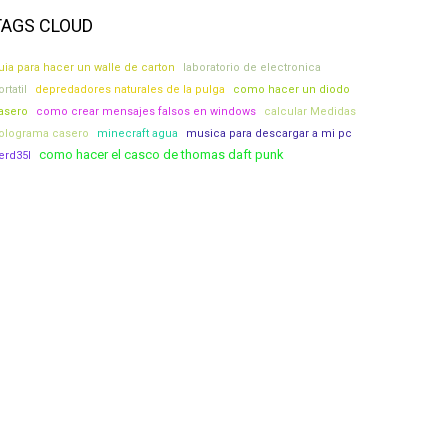
TAGS CLOUD
uia para hacer un walle de carton
laboratorio de electronica
rtatil
depredadores naturales de la pulga
como hacer un diodo
asero
como crear mensajes falsos en windows
calcular Medidas
olograma casero
minecraft agua
musica para descargar a mi pc
como hacer el casco de thomas daft punk
erd35l