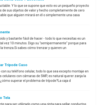
ructable. Y lo que se supone que esto es un pequeño proyecto
s de sus objetos de valor y hecho completamente de cero
bable que alguien mirará en él o simplemente una casa
anente
ido y bastante fácil de hacer - todo lo que necesitas es un
 tal vez 10 minutos. Digo su "semipermanente" porque para
 la trenza.Si sabes cómo trenzar y quieren un
lar Trípode Caso
 con su teléfono celular, todo lo que sea excepto montaje en
os celulares con cámaras de 5MP, es natural querer zanja la
 ¿cómo superar el problema de trípode?La caja d
o Tela
nte para ser utilizado como una cinta para sellar conductos