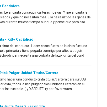
a Bandolera
as. Le encanta conseguir carteras nuevas. Y me encanta le
ados y que no necesitan más. Ella ha resistido las ganas de
evos durante mucho tiempo aunque y pensé que para eso
ta - Kitty Cat Edición
cinta del conducto. Hacer cosas fuera de la cinta fue uno
ela primaria y tiene pegada conmigo por años a seguir.
chrödinger necesita una corbata de lazo, cinta del cond
tick Pulgar Unidad Titular/cartera
cómo hacer una conducto cinta titular/cartera para su USB
er esto, todos le usb pulgar palos unidades estarán en el
er instructable. :) ¡ DISFRUTE! (y por favor voten
ta Junta Casa Y Escondite