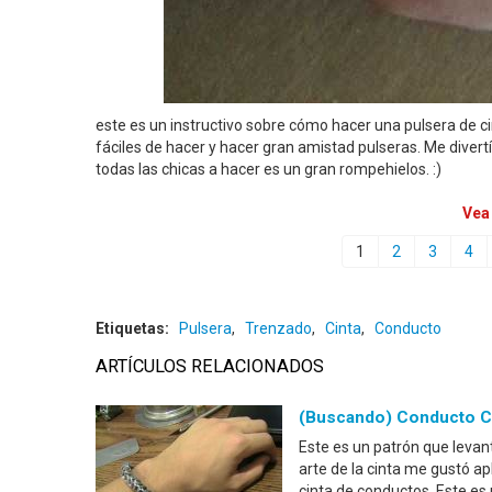
este es un instructivo sobre cómo hacer una pulsera de 
fáciles de hacer y hacer gran amistad pulseras. Me div
todas las chicas a hacer es un gran rompehielos. :)
Vea
1
2
3
4
Etiquetas:
Pulsera
,
Trenzado
,
Cinta
,
Conducto
ARTÍCULOS RELACIONADOS
(Buscando) Conducto Ci
Este es un patrón que levant
arte de la cinta me gustó ap
cinta de conductos. Este es