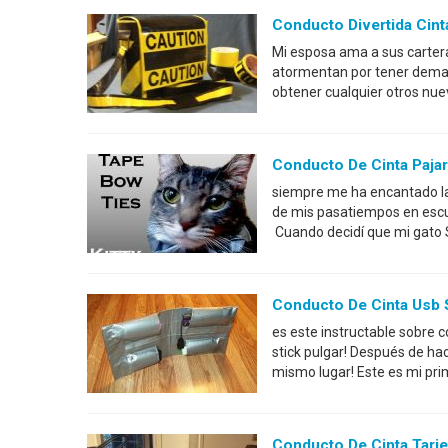
Conducto Divertida Cint
Mi esposa ama a sus carter
atormentan por tener demasi
obtener cualquier otros nu
Conducto De Cinta Pajari
siempre me ha encantado la 
de mis pasatiempos en escu
Cuando decidí que mi gato S
Conducto De Cinta Usb S
es este instructable sobre 
stick pulgar! Después de hac
mismo lugar! Este es mi prim
Conducto De Cinta Tarje