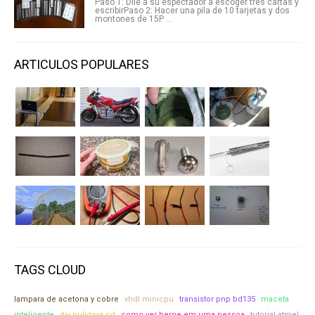
Paso 1: Dile a su espectador a escoger tres cartas y
escribirPaso 2: Hacer una pila de 10 tarjetas y dos
montones de 15P ...
ARTICULOS POPULARES
TAGS CLOUD
lampara de acetona y cobre
vhdl minicpu
transistor pnp bd135
maceta
inteligente
diy pulidora cd
como ver berne em uma pessoa
tutorial atmel