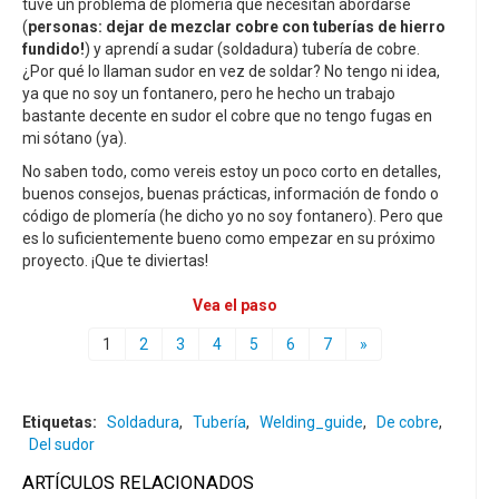
tuve un problema de plomería que necesitan abordarse
(
personas: dejar de mezclar cobre con tuberías de hierro
fundido!
) y aprendí a sudar (soldadura) tubería de cobre.
¿Por qué lo llaman sudor en vez de soldar? No tengo ni idea,
ya que no soy un fontanero, pero he hecho un trabajo
bastante decente en sudor el cobre que no tengo fugas en
mi sótano (ya).
No saben todo, como vereis estoy un poco corto en detalles,
buenos consejos, buenas prácticas, información de fondo o
código de plomería (he dicho yo no soy fontanero). Pero que
es lo suficientemente bueno como empezar en su próximo
proyecto. ¡Que te diviertas!
Vea el paso
1
2
3
4
5
6
7
»
Etiquetas:
Soldadura
,
Tubería
,
Welding_guide
,
De cobre
,
Del sudor
ARTÍCULOS RELACIONADOS