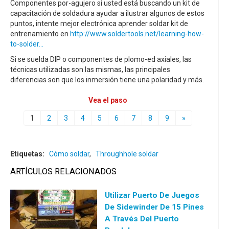
Componentes por-agujero si usted está buscando un kit de
capacitación de soldadura ayudar a ilustrar algunos de estos
puntos, intente mejor electrónica aprender soldar kit de
entrenamiento en
http://www.soldertools.net/learning-how-
to-solder...
Si se suelda DIP o componentes de plomo-ed axiales, las
técnicas utilizadas son las mismas, las principales
diferencias son que los inmersión tiene una polaridad y más.
Vea el paso
1
2
3
4
5
6
7
8
9
»
Etiquetas:
Cómo soldar
,
Throughhole soldar
ARTÍCULOS RELACIONADOS
Utilizar Puerto De Juegos
De Sidewinder De 15 Pines
A Través Del Puerto