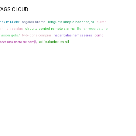
TAGS CLOUD
nex m14 ebr
regalos broma
lengüeta simple hacer pajita
quitar
ornillo tres alas
circuito control remoto alarma
Borrar recordatorio
tv-b- gone comprar
hacer balas nerf caseras
como
evisión gols7
articulaciones stl
acer una moto de cart髇