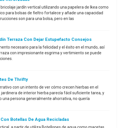
 bricolaje jardín vertical utilizando una papelera de Ikea como
tico para bolsas de fieltro fortalece y añade una capacidad
trucciones son para una bolsa, pero en las
dín Terraza Con Dejar Estupefacto Consejos
to necesario para la felicidad y el éxito en el mundo, así
terraza con impresionante esgrima y vertimiento se puede
ciones.
tes De Thrifty
ativo con un intento de ver cómo crecen hierbas en el
 jardinera de interior hierba parecía fácil suficiente tarea, y
mo una persona generalmente ahorrativa, no quería
l Con Botellas De Agua Recicladas
tical, a partir de utiliza Botellones de agua como macetas.