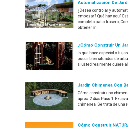
Automatización De Jard
¿Desea controlar y automati
empezar? Qué hay aquí! Est
completo patio trasero, Com
obtener m
¿Cómo Construir Un Jar
lo que hace especial a tu ja
pocos bien situados de arbu
si usted realmente quiere añ
Jardín Chimenea Con B
Cómo construir una chimene
aprox. 2 días.Paso 1: Excavac
chimenea. Se trata de una r
Cómo Construir NATURA