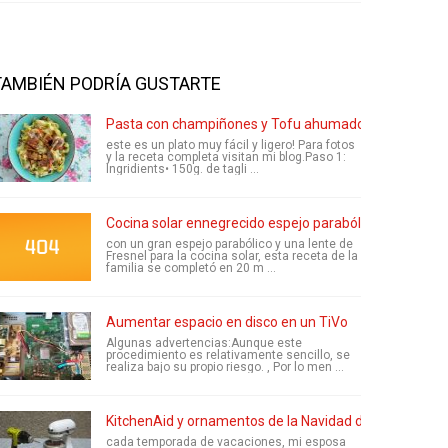
TAMBIÉN PODRÍA GUSTARTE
Pasta con champiñones y Tofu ahumado
este es un plato muy fácil y ligero! Para fotos
y la receta completa visitan mi blog.Paso 1:
Ingridients• 150g. de tagli ...
Cocina solar ennegrecido espejo parabólicos mariscos 
con un gran espejo parabólico y una lente de
Fresnel para la cocina solar, esta receta de la
familia se completó en 20 m ...
Aumentar espacio en disco en un TiVo
Algunas advertencias:Aunque este
procedimiento es relativamente sencillo, se
realiza bajo su propio riesgo. , Por lo men ...
KitchenAid y ornamentos de la Navidad de taladro eléc
cada temporada de vacaciones, mi esposa