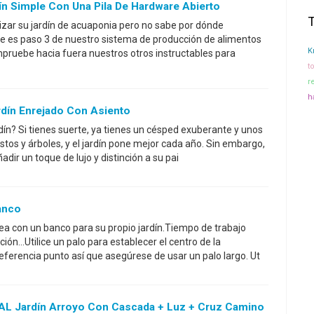
ín Simple Con Una Pila De Hardware Abierto
zar su jardín de acuaponia pero no sabe por dónde
e es paso 3 de nuestro sistema de producción de alimentos
K
pruebe hacia fuera nuestros otros instructables para
t
r
h
dín Enrejado Con Asiento
rdín? Si tienes suerte, ya tienes un césped exuberante y unos
stos y árboles, y el jardín pone mejor cada año. Sin embargo,
adir un toque de lujo y distinción a su pai
anco
a con un banco para su propio jardín.Tiempo de trabajo
ión...Utilice un palo para establecer el centro de la
eferencia punto así que asegúrese de usar un palo largo. Ut
L Jardín Arroyo Con Cascada + Luz + Cruz Camino