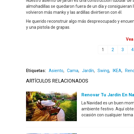
Nuestro asiento de jardín es una construcción tubular de 
almohadillas se quedaron fuera de un día y consiguieran l
volvieron más manky y las ardillas divirtieron con él.
He querido reconstruir algo más despreocupado y encuent
y una pistola de grapas.
Vea
1
2
3
4
Etiquetas:
Asiento
,
Cama
,
Jardín
,
Swing
,
IKEA
,
Reno
ARTÍCULOS RELACIONADOS
Renovar Tu Jardín En Na
La Navidad es un buen mome
ambiente festivo. Aquí obten
ocasión con cualquier tema