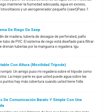
riego mantener la humedad adecuada, agua en exceso,
fotovoltaicos y un aerogenerador pequeño (vawt)Paso 1:
tema De Riego De Seep
ardín de madera, tubería de desagüe de perferated, paño
e tubo de PVC. El sistema de riego está diseñado para filtrar
e drenan tuberías por la manguera o regadera. Igu
table Con Altura (movilidad Trípode)
se rompió. Un amigo puso mi regadera sobre el trípode como
 fotos. La mejor parte es que usted puede agua sobre las
os puntos hay más cobertura cuando usted tiene folla
s De Comunicación Barato Y Simple Con Una
ada