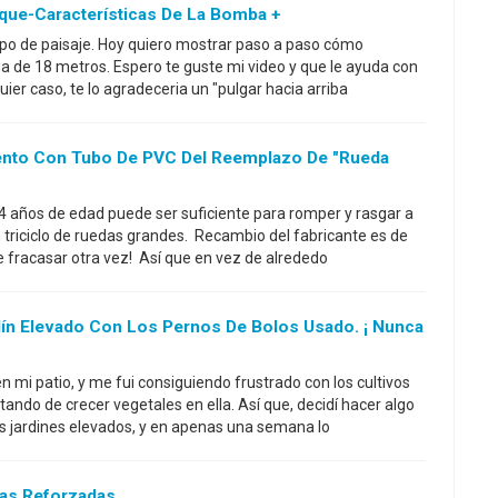
nque-Características De La Bomba +
 tipo de paisaje. Hoy quiero mostrar paso a paso cómo
ga de 18 metros. Espero te guste mi video y que le ayuda con
uier caso, te lo agradeceria un "pulgar hacia arriba
ento Con Tubo De PVC Del Reemplazo De "Rueda
4 años de edad puede ser suficiente para romper y rasgar a
un triciclo de ruedas grandes. Recambio del fabricante es de
 fracasar otra vez! Así que en vez de alrededo
ín Elevado Con Los Pernos De Bolos Usado. ¡ Nunca
 mi patio, y me fui consiguiendo frustrado con los cultivos
ando de crecer vegetales en ella. Así que, decidí hacer algo
os jardines elevados, y en apenas una semana lo
sas Reforzadas