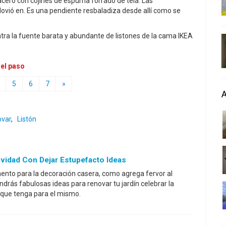
acero con cojines de espuma forrado de tela. Las
lovió en. Es una pendiente resbaladiza desde allí como se
ra la fuente barata y abundante de listones de la cama IKEA
 el paso
5
6
7
»
var
,
Listón
vidad Con Dejar Estupefacto Ideas
nto para la decoración casera, como agrega fervor al
drás fabulosas ideas para renovar tu jardín celebrar la
 que tenga para el mismo.