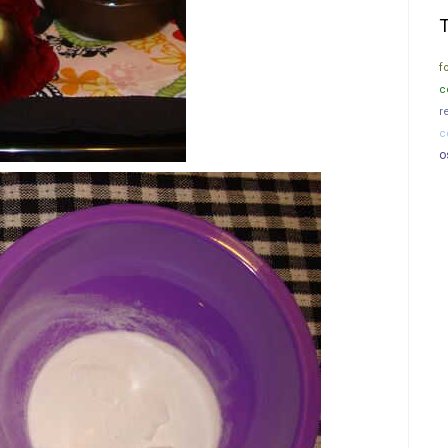
f
c
r
c
o