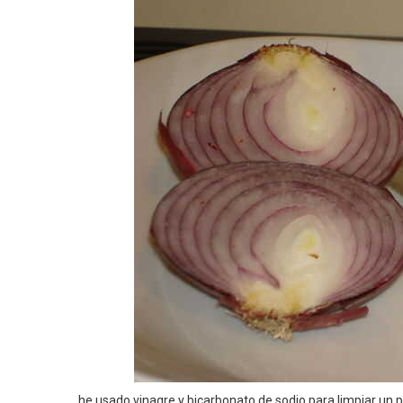
he usado vinagre y bicarbonato de sodio para limpiar un p