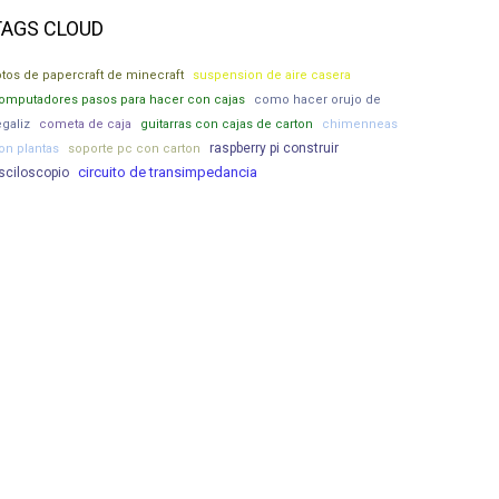
TAGS CLOUD
otos de papercraft de minecraft
suspension de aire casera
omputadores pasos para hacer con cajas
como hacer orujo de
egaliz
cometa de caja
guitarras con cajas de carton
chimenneas
raspberry pi construir
on plantas
soporte pc con carton
circuito de transimpedancia
sciloscopio