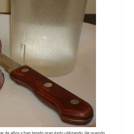
ar de años y han tenido gran éxito utilizando. He querido