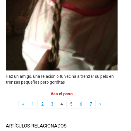
Haz un amigo, una relación o tu vecina a trenzar su pelo en
trenzas pequeñas pero gorditas
Vea el paso
«
1
2
3
4
5
6
7
»
ARTÍCULOS RELACIONADOS