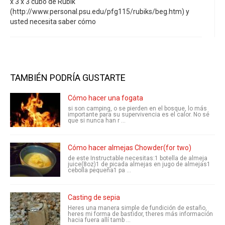
x 3 x 3 cubo de Rubik
(http://www.personal.psu.edu/pfg115/rubiks/beg.htm) y
usted necesita saber cómo
TAMBIÉN PODRÍA GUSTARTE
Cómo hacer una fogata
si son camping, o se pierden en el bosque, lo más
importante para su supervivencia es el calor. No sé
que si nunca han r ...
Cómo hacer almejas Chowder(for two)
de este Instructable necesitas:1 botella de almeja
juice(8oz)1 de picada almejas en jugo de almejas1
cebolla pequeña1 pa ...
Casting de sepia
Heres una manera simple de fundición de estaño,
heres mi forma de bastidor, theres más información
hacia fuera allí tamb ...