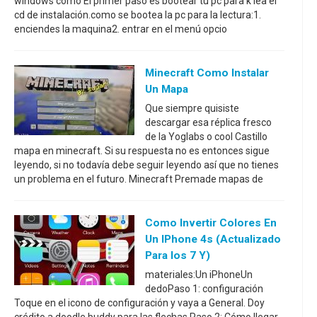
windows como El primer paso es bootear tu pc para k lea el
cd de instalación.como se bootea la pc para la lectura:1.
enciendes la maquina2. entrar en el menú opcio
Minecraft Como Instalar
Un Mapa
Que siempre quisiste
descargar esa réplica fresco
de la Yoglabs o cool Castillo
mapa en minecraft. Si su respuesta no es entonces sigue
leyendo, si no todavía debe seguir leyendo así que no tienes
un problema en el futuro. Minecraft Premade mapas de
Como Invertir Colores En
Un IPhone 4s (actualizado
Para Ios 7 Y)
materiales:Un iPhoneUn
dedoPaso 1: configuración
Toque en el icono de configuración y vaya a General. Doy