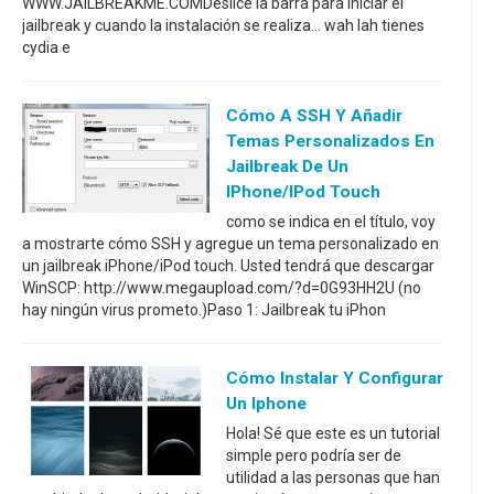
WWW.JAILBREAKME.COMDeslice la barra para iniciar el
jailbreak y cuando la instalación se realiza... wah lah tienes
cydia e
Cómo A SSH Y Añadir
Temas Personalizados En
Jailbreak De Un
IPhone/iPod Touch
como se indica en el título, voy
a mostrarte cómo SSH y agregue un tema personalizado en
un jailbreak iPhone/iPod touch. Usted tendrá que descargar
WinSCP: http://www.megaupload.com/?d=0G93HH2U (no
hay ningún virus prometo.)Paso 1: Jailbreak tu iPhon
Cómo Instalar Y Configurar
Un Iphone
Hola! Sé que este es un tutorial
simple pero podría ser de
utilidad a las personas que han