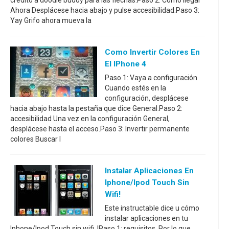
crédito a doodle buddy para las flechas.Paso 2: Cómo llegar
Ahora Desplácese hacia abajo y pulse accesibilidad.Paso 3:
Yay Grifo ahora mueva la
Como Invertir Colores En
El IPhone 4
Paso 1: Vaya a configuración
Cuando estés en la
configuración, desplácese
hacia abajo hasta la pestaña que dice General.Paso 2:
accesibilidad Una vez en la configuración General,
desplácese hasta el acceso.Paso 3: Invertir permanente
colores Buscar l
Instalar Aplicaciones En
Iphone/Ipod Touch Sin
Wifi!
Este instructable dice u cómo
instalar aplicaciones en tu
Iphone/Ipod Touch sin wifi..!Paso 1: requisitos. Por lo que