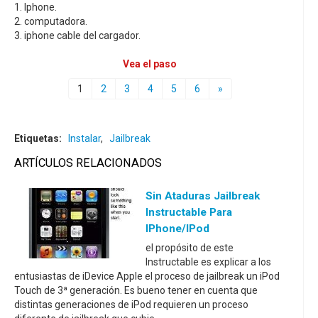
1. Iphone.
2. computadora.
3. iphone cable del cargador.
Vea el paso
1
2
3
4
5
6
»
Etiquetas:
Instalar
,
Jailbreak
ARTÍCULOS RELACIONADOS
Sin Ataduras Jailbreak
Instructable Para
IPhone/iPod
el propósito de este
Instructable es explicar a los
entusiastas de iDevice Apple el proceso de jailbreak un iPod
Touch de 3ª generación. Es bueno tener en cuenta que
distintas generaciones de iPod requieren un proceso