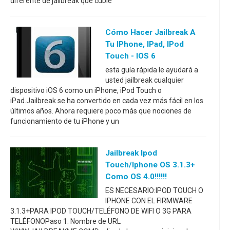
diferente de jailbreak que cubie
Cómo Hacer Jailbreak A
Tu IPhone, IPad, IPod
Touch - IOS 6
esta guía rápida le ayudará a
usted jailbreak cualquier
dispositivo iOS 6 como un iPhone, iPod Touch o
iPad.Jailbreak se ha convertido en cada vez más fácil en los
últimos años. Ahora requiere poco más que nociones de
funcionamiento de tu iPhone y un
Jailbreak Ipod
Touch/iphone OS 3.1.3+
Como OS 4.0!!!!!!
ES NECESARIO:IPOD TOUCH O
IPHONE CON EL FIRMWARE
3.1.3+PARA IPOD TOUCH/TELÉFONO DE WIFI O 3G PARA
TELÉFONOPaso 1: Nombre de URL