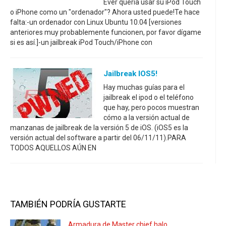
Ever quería usar su iPod Touch
o iPhone como un "ordenador"? Ahora usted puede!Te hace
falta:-un ordenador con Linux Ubuntu 10.04 [versiones
anteriores muy probablemente funcionen, por favor dígame
si es así.]-un jailbreak iPod Touch/iPhone con
Jailbreak IOS5!
Hay muchas guías para el
jailbreak el ipod o el teléfono
que hay, pero pocos muestran
cómo a la versión actual de
manzanas de jailbreak de la versión 5 de iOS. (iOS5 es la
versión actual del software a partir del 06/11/11).PARA
TODOS AQUELLOS AÚN EN
TAMBIÉN PODRÍA GUSTARTE
Armadura de Master chief halo.