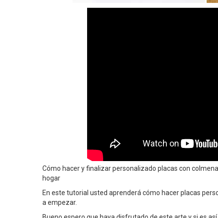
Cómo hacer y finalizar personalizado placas con colmena pa
hogar
En este tutorial usted aprenderá cómo hacer placas pers
a empezar.
Bueno espero que haya disfrutado de este arte y si es así,