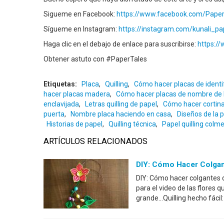
Sigueme en Facebook:
https://www.facebook.com/PaperT
Sígueme en Instagram:
https://instagram.com/kunali_pa
Haga clic en el debajo de enlace para suscribirse:
https:/
Obtener astuto con #PaperTales
Etiquetas:
Placa
,
Quilling
,
Cómo hacer placas de identif
hacer placas madera
,
Cómo hacer placas de nombre de 
enclavijada
,
Letras quilling de papel
,
Cómo hacer cortina
puerta
,
Nombre placa haciendo en casa
,
Diseños de la 
Historias de papel
,
Quilling técnica
,
Papel quilling colm
ARTÍCULOS RELACIONADOS
DIY: Cómo Hacer Colgan
DIY: Cómo hacer colgantes d
para el video de las flores q
grande...Quilling hecho fáci