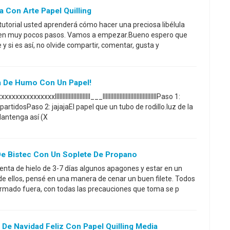
 Con Arte Papel Quilling
e tutorial usted aprenderá cómo hacer una preciosa libélula
g en muy pocos pasos. Vamos a empezar.Bueno espero que
 y si es así, no olvide compartir, comentar, gusta y
 De Humo Con Un Papel!
xxxxxxxxxlllllllllllllllllllllll___lllllllllllllllllllllllllllllllllllPaso 1:
artidosPaso 2: jajajaEl papel que un tubo de rodillo.luz de la
Mantenga así (X
e Bistec Con Un Soplete De Propano
menta de hielo de 3-7 días algunos apagones y estar en un
e ellos, pensé en una manera de cenar un buen filete. Todos
rmado fuera, con todas las precauciones que toma se p
De Navidad Feliz Con Papel Quilling Media