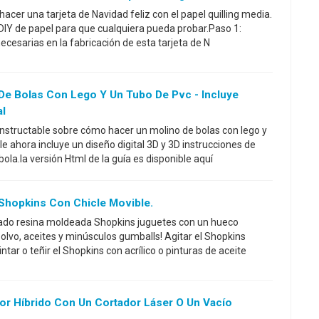
acer una tarjeta de Navidad feliz con el papel quilling media.
o DIY de papel para que cualquiera pueda probar.Paso 1:
cesarias en la fabricación de esta tarjeta de N
e Bolas Con Lego Y Un Tubo De Pvc - Incluye
al
Instructable sobre cómo hacer un molino de bolas con lego y
e ahora incluye un diseño digital 3D y 3D instrucciones de
la.la versión Html de la guía es disponible aquí
 Shopkins Con Chicle Movible.
zado resina moldeada Shopkins juguetes con un hueco
 polvo, aceites y minúsculos gumballs! Agitar el Shopkins
ntar o teñir el Shopkins con acrílico o pinturas de aceite
or Híbrido Con Un Cortador Láser O Un Vacío