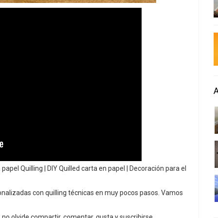
pel Quilling | DIY Quilled carta en papel | Decoración para el
onalizadas con quilling técnicas en muy pocos pasos. Vamos
 no olvide compartir, comentar, gusta y suscribirse.