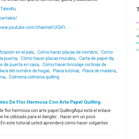
alesKu...
pertales/
c
/www.youtube.com/channel/UCbFr...
C
d
t
c
icación en el país
,
Cómo hacer placas de nombre
,
Cómo
la puerta
,
Cómo hacer placas murales
,
Carta de papel diy
s de puerta en casa
,
Cómo hacer bricolaje cortinas de
placa del nombre de hogar
,
Placa tutorial
,
Placa de madera
,
ena
,
Colmena colmena quilling
tes De Flor Hermosa Con Arte Papel Quilling
e flor hermosa con arte papel QuillingAquí está el enlace
ue he utilizado para el dangler... Hacer em un poco
l: En este tutorial usted aprenderá cómo hacer colgantes