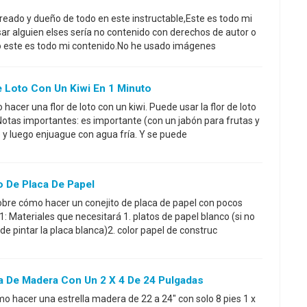
reado y dueño de todo en este instructable,Este es todo mi
sar alguien elses sería no contenido con derechos de autor o
o este es todo mi contenido.No he usado imágenes
 Loto Con Un Kiwi En 1 Minuto
acer una flor de loto con un kiwi. Puede usar la flor de loto
otas importantes: es importante (con un jabón para frutas y
lo y luego enjuague con agua fría. Y se puede
 De Placa De Papel
sobre cómo hacer un conejito de placa de papel con pocos
: Materiales que necesitará 1. platos de papel blanco (si no
e pintar la placa blanca)2. color papel de construc
a De Madera Con Un 2 X 4 De 24 Pulgadas
mo hacer una estrella madera de 22 a 24" con solo 8 pies 1 x