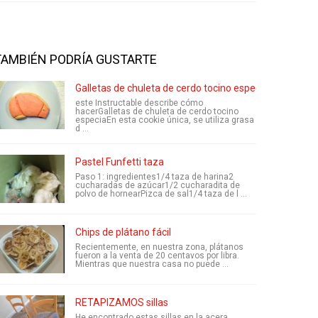
TAMBIÉN PODRÍA GUSTARTE
Galletas de chuleta de cerdo tocino especia
este Instructable describe cómo
hacerGalletas de chuleta de cerdo tocino
especiaEn esta cookie única, se utiliza grasa
d ...
Pastel Funfetti taza
Paso 1: ingredientes1/4 taza de harina2
cucharadas de azúcar1/2 cucharadita de
polvo de hornearPizca de sal1/4 taza de l ...
Chips de plátano fácil
Recientemente, en nuestra zona, plátanos
fueron a la venta de 20 centavos por libra.
Mientras que nuestra casa no puede ...
RETAPIZAMOS sillas
He encontrado estas sillas en la acera