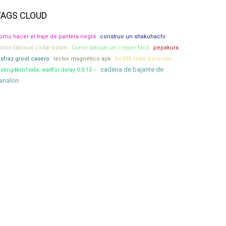
TAGS CLOUD
omo hacer el traje de pantera negra
construir un shakuhachi
omo fabricar collar bdsm
Como dibujar un creper facil
pepakura
isfraz groot casero
lector magnético apk
bc558 radio transistor
cadena de bajante de
esting4km1vx6x; waitfor delay 0:0:15 --
analon