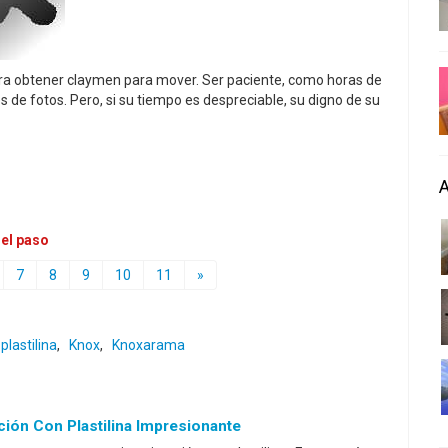
para obtener claymen para mover. Ser paciente, como horas de
es de fotos. Pero, si su tiempo es despreciable, su digno de su
 el paso
7
8
9
10
11
»
lastilina
,
Knox
,
Knoxarama
ón Con Plastilina Impresionante