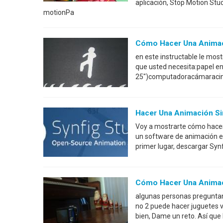
aplicación, Stop Motion Stu
motionPa
Cómo Hacer Una Animac
en este instructable le mo
que usted necesita:papel en
25")computadoracámaracinta
Hacer Una Animación S
Voy a mostrarte cómo hacer
un software de animación en
primer lugar, descargar Synf
Cómo Hacer Una Animac
algunas personas preguntan 
no 2 puede hacer juguetes vi
bien, Dame un reto. Así que