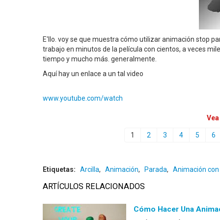
E'llo. voy se que muestra cómo utilizar animación stop 
trabajo en minutos de la película con cientos, a veces mil
tiempo y mucho más. generalmente.
Aquí hay un enlace a un tal video
www.youtube.com/watch
Vea
1
2
3
4
5
6
Etiquetas:
Arcilla
,
Animación
,
Parada
,
Animación con p
ARTÍCULOS RELACIONADOS
Cómo Hacer Una Animaci