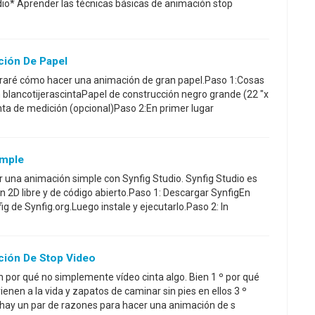
dio* Aprender las técnicas básicas de animación stop
ión De Papel
straré cómo hacer una animación de gran papel.Paso 1:Cosas
 blancotijerascintaPapel de construcción negro grande (22 "x
 de medición (opcional)Paso 2:En primer lugar
imple
 una animación simple con Synfig Studio. Synfig Studio es
 2D libre y de código abierto.Paso 1: Descargar SynfigEn
ig de Synfig.org.Luego instale y ejecutarlo.Paso 2: In
ión De Stop Video
por qué no simplemente vídeo cinta algo. Bien 1 º por qué
enen a la vida y zapatos de caminar sin pies en ellos 3 º
 hay un par de razones para hacer una animación de s