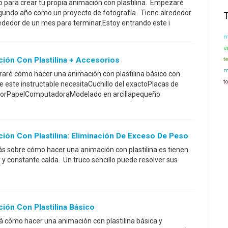
o para crear tu propia animación con plastilina. Empezaré
egundo año como un proyecto de fotografía. Tiene alrededor
ededor de un mes para terminar.Estoy entrando este i
m
e
ón Con Plastilina + Accesorios
t
m
traré cómo hacer una animación con plastilina básico con
t
 este instructable necesitaCuchillo del exactoPlacas de
lorPapelComputadoraModelado en arcillapequeño
ón Con Plastilina: Eliminación De Exceso De Peso
ás sobre cómo hacer una animación con plastilina es tienen
 y constante caída. Un truco sencillo puede resolver sus
ón Con Plastilina Básico
rá cómo hacer una animación con plastilina básica y