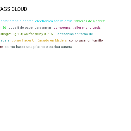
TAGS CLOUD
ontar drone bicopter
electronica san valentin
tableros de ajedrez
n 3d
bugatti de papel para armar
compensar trailer monorueda
esting2tu9gHIU; waitfor delay 0:0:15 --
artesanias en torno de
adera
como Hacer Un Eacudo en Madera
como sacar un tornillo
como hacer una picana electrica casera
orx