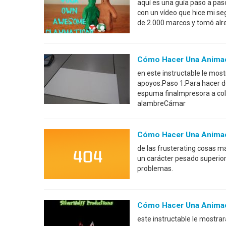
aquí es una guía paso a pas
con un vídeo que hice mi s
de 2.000 marcos y tomó alr
Cómo Hacer Una Animaci
en este instructable le mos
apoyos.Paso 1:Para hacer de
espuma finaImpresora a co
alambreCámar
Cómo Hacer Una Animaci
de las frusterating cosas m
un carácter pesado superior
problemas.
Cómo Hacer Una Animaci
este instructable le mostra