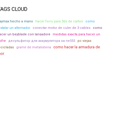
TAGS CLOUD
aymax hecho a mano
hacer forro para 3ds de carton
como
nstalar un alternador
conectar motor de culer de 3 cables
como
acer un beyblade con lansadore
medidas exacta para hacer un
ofre
десульфатор для аккумулятора на ne555
pc viejas
como hacer la armadura de
ecicladas
gramil de metalisteria
hor