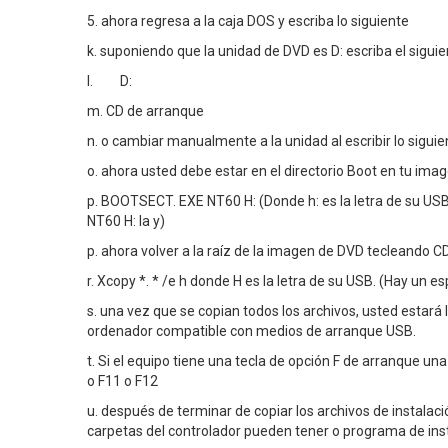
5. ahora regresa a la caja DOS y escriba lo siguiente
k. suponiendo que la unidad de DVD es D: escriba el sigu
l. D:
m. CD de arranque
n. o cambiar manualmente a la unidad al escribir lo siguie
o. ahora usted debe estar en el directorio Boot en tu imag
p. BOOTSECT. EXE NT60 H: (Donde h: es la letra de su USB,
NT60 H: la y)
p. ahora volver a la raíz de la imagen de DVD tecleando CD\
r. Xcopy *. * /e h donde H es la letra de su USB. (Hay un esp
s. una vez que se copian todos los archivos, usted estará l
ordenador compatible con medios de arranque USB.
t. Si el equipo tiene una tecla de opción F de arranque u
o F11 o F12
u. después de terminar de copiar los archivos de instalac
carpetas del controlador pueden tener o programa de ins