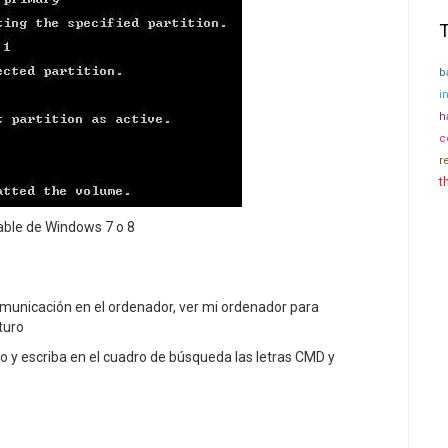
b
i
h
c
r
t
able de Windows 7 o 8
comunicación en el ordenador, ver mi ordenador para
turo
io y escriba en el cuadro de búsqueda las letras CMD y