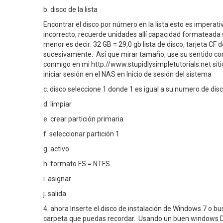
b. disco de la lista
Encontrar el disco por número en la lista esto es imperati
incorrecto, recuerde unidades allí capacidad formateada
menor es decir: 32 GB = 29,0 gb lista de disco, tarjeta CF 
sucesivamente. Así que mirar tamaño, use su sentido c
conmigo en mi http://www.stupidlysimpletutorials.net sit
iniciar sesión en el NAS en Inicio de sesión del sistema
c. disco seleccione 1 donde 1 es igual a su numero de disc
d. limpiar
e. crear partición primaria
f. seleccionar partición 1
g. activo
h. formato FS = NTFS
i. asignar
j. salida
4. ahora Inserte el disco de instalación de Windows 7 o bu
carpeta que puedas recordar. Usando un buen windows D