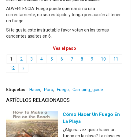
ADVERTENCIA: Fuego puede quemar si no usa
correctamente, no sea estúpido y tenga precaución al tener
un fuego.
Si te gusta este instructable favor votan en los temas
candentes asaltos en 6.
Vea el paso
1
2
3
4
5
6
7
8
9
10
11
12
»
Etiquetas:
Hacer
,
Para
,
Fuego
,
Camping_guide
ARTÍCULOS RELACIONADOS
Cómo Hacer Un Fuego En
La Playa
¿Alguna vez quiso hacer un
fuego en la playa? La playa es