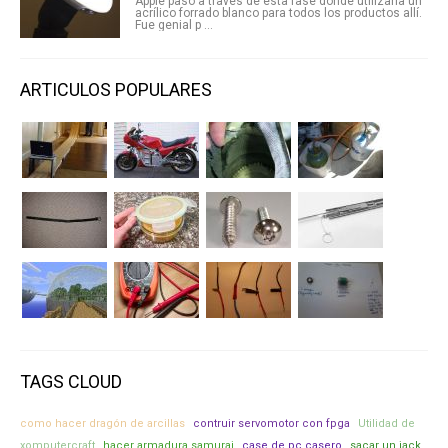
Apple pasó a través de esta fase donde utilizaría un
acrílico forrado blanco para todos los productos allí.
Fue genial p ...
ARTICULOS POPULARES
TAGS CLOUD
como hacer dragón de arcillas
contruir servomotor con fpga
Utilidad de
xomputercraft
hacer armadura samurai
case de pc casero
sacar un jack