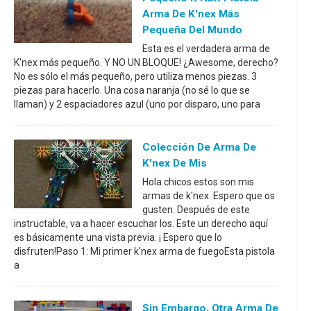
Arma De K'nex Más
Pequeña Del Mundo
Esta es el verdadera arma de
K'nex más pequeño. Y NO UN BLOQUE! ¿Awesome, derecho?
No es sólo el más pequeño, pero utiliza menos piezas. 3
piezas para hacerlo. Una cosa naranja (no sé lo que se
llaman) y 2 espaciadores azul (uno por disparo, uno para
Colección De Arma De
K'nex De Mis
Hola chicos estos son mis
armas de k'nex. Espero que os
gusten. Después de este
instructable, va a hacer escuchar los. Este un derecho aquí
es básicamente una vista previa. ¡ Espero que lo
disfruten!Paso 1: Mi primer k'nex arma de fuegoEsta pistola
a
Sin Embargo, Otra Arma De