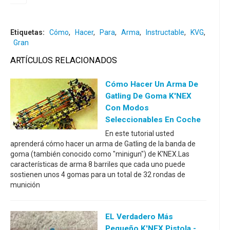
Etiquetas:
Cómo
,
Hacer
,
Para
,
Arma
,
Instructable
,
KVG
,
Gran
ARTÍCULOS RELACIONADOS
Cómo Hacer Un Arma De
Gatling De Goma K'NEX
Con Modos
Seleccionables En Coche
En este tutorial usted
aprenderá cómo hacer un arma de Gatling de la banda de
goma (también conocido como "minigun") de K'NEX.Las
características de arma 8 barriles que cada uno puede
sostienen unos 4 gomas para un total de 32 rondas de
munición
EL Verdadero Más
Pequeño K'NEX Pistola -