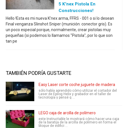
5 K'nex Pistola En
Construcciones!
Hello !Esta es mi nueva K'nex arma, FFRS - 001 o si lo desean
Final venganza Slinshot Sniper (munición: conector gris). Es
un poco especial porque, normalmente, crear pistolas muy
pequeñas (si podemos lo llamamos "Pistola", por lo que son
tan pe
TAMBIÉN PODRÍA GUSTARTE
Easy Laser corte coche juguete de madera
sólo había aprendido cómo utilizar el cortador del
Laser de Epilog Helix y grabador en el taller de
tecnología y pensé q ...
LEGO caja de arcilla de polímero
este Instructable le mostrará cómo hacer una caja
de la baratija de la arcilla de polímero en forma el
bloque de edifici ...