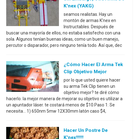
K'nex (YAKG)
seamos realistas. Hay un
montón de armas K'nex en
Instructables. Después de
buscar una mayoría de ellos, no estaba satisfecho con una
sola. Algunos tenían buenas ideas, como un buen manejo,
percutor o disparador, pero ninguno tenía todo. Así que, dec
¿Cómo Hacer El Arma Tek
Clip Objetivo Mejor
por lo que usted quiere hacer
su arma Tek Clip tienen un
objetivo mejor? te diré cómo
hacerlo. la mejor manera de mejorar su objetivo es utilizar a
un apuntador láser. te costará menos de $10.Paso 1: Se
necesita... 1) 650nm 5mw 12X30mm latón caso $4,
Hacer Un Postre De
K'nex!!!!!!