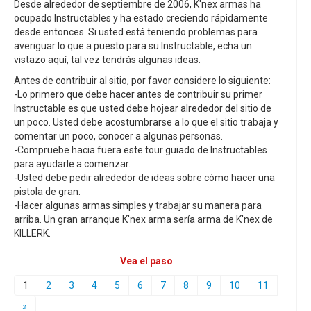
Desde alrededor de septiembre de 2006, K'nex armas ha
ocupado Instructables y ha estado creciendo rápidamente
desde entonces. Si usted está teniendo problemas para
averiguar lo que a puesto para su Instructable, echa un
vistazo aquí, tal vez tendrás algunas ideas.
Antes de contribuir al sitio, por favor considere lo siguiente:
-Lo primero que debe hacer antes de contribuir su primer
Instructable es que usted debe hojear alrededor del sitio de
un poco. Usted debe acostumbrarse a lo que el sitio trabaja y
comentar un poco, conocer a algunas personas.
-Compruebe hacia fuera este tour guiado de Instructables
para ayudarle a comenzar.
-Usted debe pedir alrededor de ideas sobre cómo hacer una
pistola de gran.
-Hacer algunas armas simples y trabajar su manera para
arriba. Un gran arranque K'nex arma sería arma de K'nex de
KILLERK.
Vea el paso
1
2
3
4
5
6
7
8
9
10
11
»