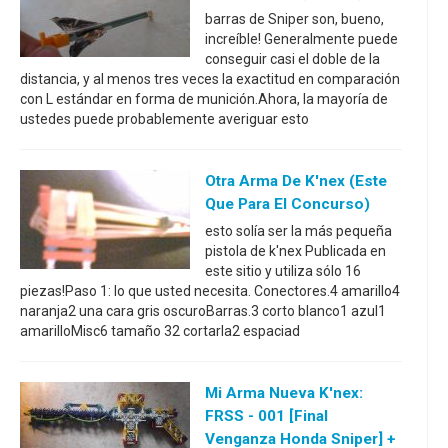
barras de Sniper son, bueno,
increíble! Generalmente puede
conseguir casi el doble de la
distancia, y al menos tres veces la exactitud en comparación
con L estándar en forma de munición.Ahora, la mayoría de
ustedes puede probablemente averiguar esto
Otra Arma De K'nex (este
Que Para El Concurso)
esto solía ser la más pequeña
pistola de k'nex Publicada en
este sitio y utiliza sólo 16
piezas!Paso 1: lo que usted necesita. Conectores.4 amarillo4
naranja2 una cara gris oscuroBarras.3 corto blanco1 azul1
amarilloMisc6 tamaño 32 cortarla2 espaciad
Mi Arma Nueva K'nex:
FRSS - 001 [Final
Venganza Honda Sniper] +