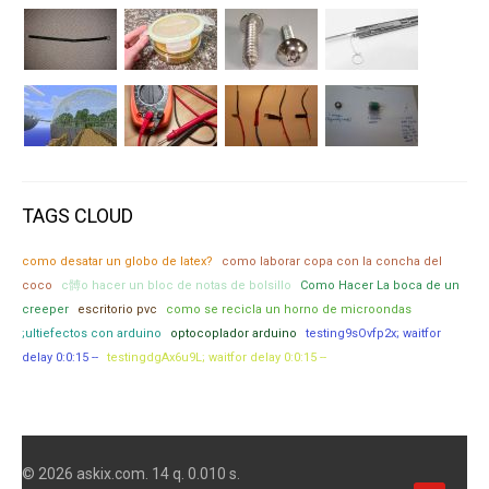
TAGS CLOUD
como desatar un globo de latex?
como laborar copa con la concha del
coco
c髆o hacer un bloc de notas de bolsillo
Como Hacer La boca de un
creeper
escritorio pvc
como se recicla un horno de microondas
;ultiefectos con arduino
optocoplador arduino
testing9sOvfp2x; waitfor
delay 0:0:15 --
testingdgAx6u9L; waitfor delay 0:0:15 --
© 2026 askix.com. 14 q. 0.010 s.