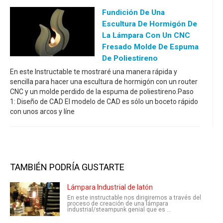
Fundición De Una
Escultura De Hormigón De
La Lámpara Con Un CNC
Fresado Molde De Espuma
De Poliestireno
En este Instructable te mostraré una manera rápida y
sencilla para hacer una escultura de hormigón con un router
CNC y un molde perdido de la espuma de poliestireno.Paso
1: Diseño de CAD El modelo de CAD es sólo un boceto rápido
con unos arcos y líne
TAMBIÉN PODRÍA GUSTARTE
Lámpara Industrial de latón
En este instructable nos dirigiremos a través del
proceso de creación de una lámpara
industrial/steampunk genial que es ...