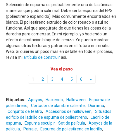
Selección de espuma es probablemente una de las únicas
maneras que podría salir mal. Debe ser la espuma del EPS
(poliestireno expandido). Más comúnmente encontrados en
blanco. El poliestireno extruido de color rosado o azul no
funciona. Así que asegúrate de que tienes las cosas de la
derecha para comenzar. En mi ejemplo, yo haciendo un
efecto de imitación bloque de ceniza. Yo puedo mostrar
algunas otras texturas y patrones en el futuro en mi sitio
Web. Si quieres un poco más en detalle en todo el proceso,
revisa mi
artículo de construir
así.
Vea el paso
1
2
3
4
5
6
»
Etiquetas:
Apoyos
,
Haciendo
,
Halloween
,
Espuma de
poliestireno
,
Cortador de alambre caliente
,
Diorama
,
Conjunto de teatro
,
Accesorios de halloween
,
Situados
edificio de ladrillo de espuma de poliestireno
,
Ladrillo de
espuma
,
Espuma esculpir
,
Set de película
,
Apoyos de la
película
,
Paisaje
,
Espuma de poliestireno en ladrillo
,