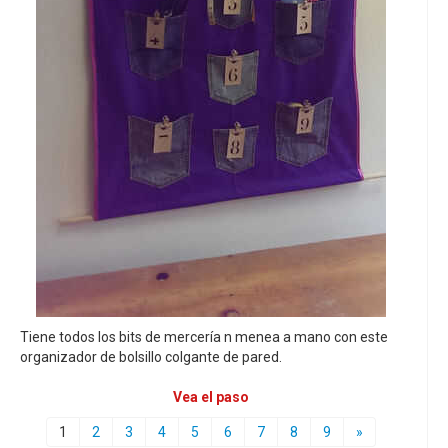
Tiene todos los bits de mercería n menea a mano con este
organizador de bolsillo colgante de pared.
Vea el paso
1
2
3
4
5
6
7
8
9
»