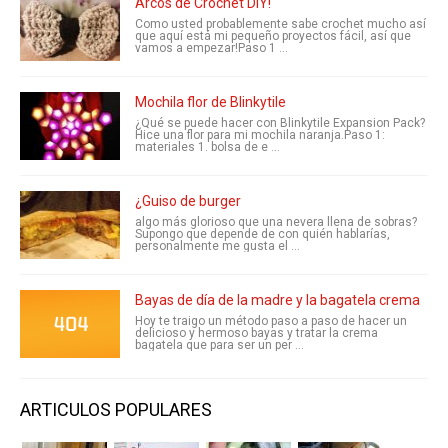
Arcos de Crochet DIY!
Como usted probablemente sabe crochet mucho así
que aquí está mi pequeño proyectos fácil, así que
vamos a empezar!Paso 1 ...
Mochila flor de Blinkytile
¿Qué se puede hacer con Blinkytile Expansion Pack?
Hice una flor para mi mochila naranja.Paso 1:
materiales 1. bolsa de e ...
¿Guiso de burger
algo más glorioso que una nevera llena de sobras?
Supongo que depende de con quién hablarías,
personalmente me gusta el ...
Bayas de día de la madre y la bagatela crema
Hoy te traigo un método paso a paso de hacer un
delicioso y hermoso bayas y tratar la crema
bagatela que para ser un per ...
ARTICULOS POPULARES