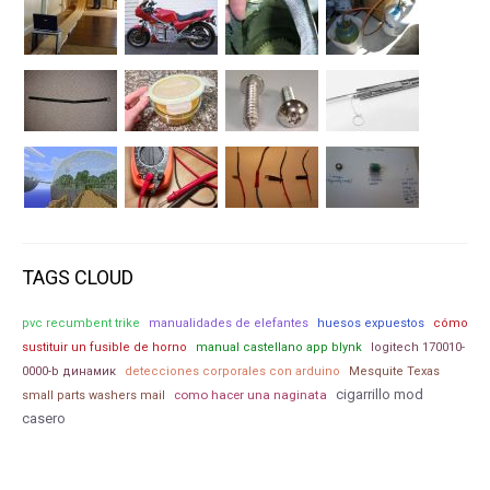
TAGS CLOUD
pvc recumbent trike
manualidades de elefantes
huesos expuestos
cómo
sustituir un fusible de horno
manual castellano app blynk
logitech 170010-
0000-b динамик
detecciones corporales con arduino
Mesquite Texas
cigarrillo mod
como hacer una naginata
small parts washers mail
casero