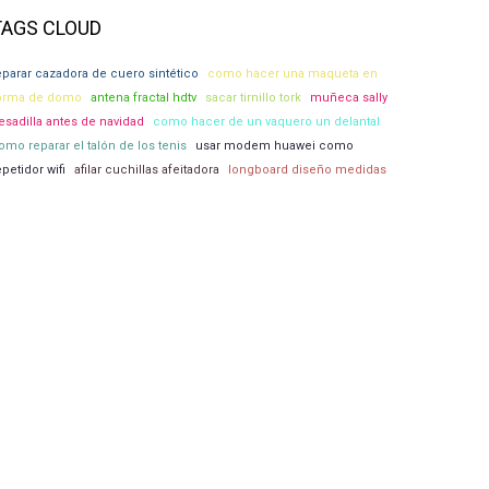
TAGS CLOUD
eparar cazadora de cuero sintético
como hacer una maqueta en
orma de domo
antena fractal hdtv
sacar tirnillo tork
muñeca sally
esadilla antes de navidad
como hacer de un vaquero un delantal
omo reparar el talón de los tenis
usar modem huawei como
epetidor wifi
afilar cuchillas afeitadora
longboard diseño medidas