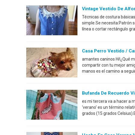
Vintage Vestido De Alfo
Técnicas de costura básicas
simple.Se necesita:Patrón si
línea o cortar rectángulo g
Casa Perro Vestido / Ca
amantes caninos Hi!¿Qué me
compartir con tu mejor amig
manos es el camino a seguir
Bufanda De Recuerdo Vi
es mi tercera va a hacer a m
'verano' es un término rela
grados (15 grados Celsius).