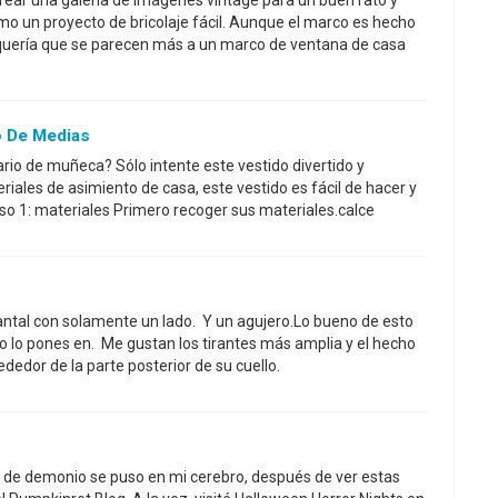
ear una galería de imágenes vintage para un buen rato y
mo un proyecto de bricolaje fácil. Aunque el marco es hecho
ría que se parecen más a un marco de ventana de casa
 De Medias
ario de muñeca? Sólo intente este vestido divertido y
iales de asimiento de casa, este vestido es fácil de hacer y
aso 1: materiales Primero recoger sus materiales.calce
lantal con solamente un lado. Y un agujero.Lo bueno de esto
lo lo pones en. Me gustan los tirantes más amplia y el hecho
dedor de la parte posterior de su cuello.
a de demonio se puso en mi cerebro, después de ver estas