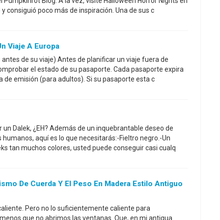
 Pumpkinrot Blog. A la vez, visité Halloween Horror Nights en
 y consiguió poco más de inspiración. Una de sus c
n Viaje A Europa
ntes de su viaje) Antes de planificar un viaje fuera de
comprobar el estado de su pasaporte. Cada pasaporte expira
ha de emisión (para adultos). Si su pasaporte esta c
s
ser un Dalek, ¿EH? Además de un inquebrantable deseo de
s humanos, aquí es lo que necesitarás:-Fieltro negro.-Un
eks tan muchos colores, usted puede conseguir casi cualq
smo De Cuerda Y El Peso En Madera Estilo Antiguo
aliente. Pero no lo suficientemente caliente para
 menos que no abrimos las ventanas. Que, en mi antigua