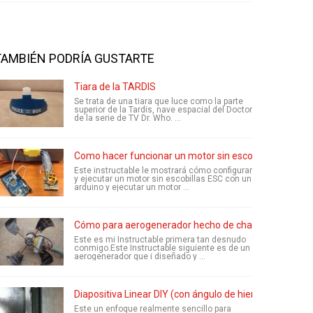
TAMBIÉN PODRÍA GUSTARTE
Tiara de la TARDIS
Se trata de una tiara que luce como la parte
superior de la Tardis, nave espacial del Doctor
de la serie de TV Dr. Who. ...
Como hacer funcionar un motor sin escobillas ESC co
Este instructable le mostrará cómo configurar
y ejecutar un motor sin escobillas ESC con un
arduino y ejecutar un motor ...
Cómo para aerogenerador hecho de chatarra...
Este es mi Instructable primera tan desnudo
conmigo.Este Instructable siguiente es de un
aerogenerador que i diseñado y ...
Diapositiva Linear DIY (con ángulo de hierro y cojinetes
Este un enfoque realmente sencillo para