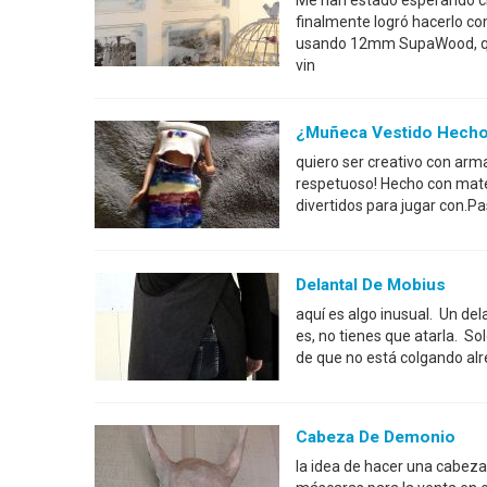
Me han estado esperando cr
finalmente logró hacerlo co
usando 12mm SupaWood, que
vin
¿Muñeca Vestido Hecho
quiero ser creativo con arm
respetuoso! Hecho con mater
divertidos para jugar con.P
Delantal De Mobius
aquí es algo inusual. Un de
es, no tienes que atarla. So
de que no está colgando alre
Cabeza De Demonio
la idea de hacer una cabez