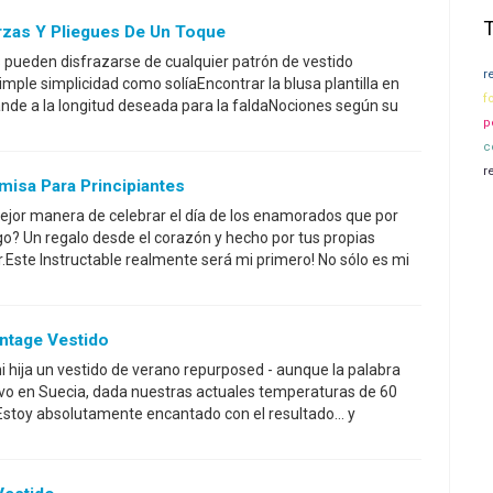
rzas Y Pliegues De Un Toque
 pueden disfrazarse de cualquier patrón de vestido
r
mple simplicidad como solíaEncontrar la blusa plantilla en
f
rande a la longitud deseada para la faldaNociones según su
p
c
r
misa Para Principiantes
jor manera de celebrar el día de los enamorados que por
o? Un regalo desde el corazón y hecho por tus propias
.Este Instructable realmente será mi primero! No sólo es mi
ntage Vestido
i hija un vestido de verano repurposed - aunque la palabra
tivo en Suecia, dada nuestras actuales temperaturas de 60
Estoy absolutamente encantado con el resultado... y