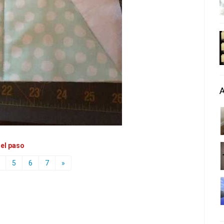
 el paso
5
6
7
»