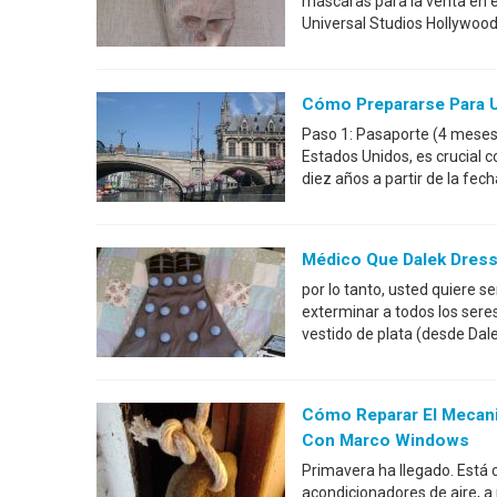
máscaras para la venta en el
Universal Studios Hollywood
Cómo Prepararse Para U
Paso 1: Pasaporte (4 meses a
Estados Unidos, es crucial 
diez años a partir de la fec
Médico Que Dalek Dres
por lo tanto, usted quiere 
exterminar a todos los sere
vestido de plata (desde Dal
Cómo Reparar El Mecani
Con Marco Windows
Primavera ha llegado. Está c
acondicionadores de aire, a