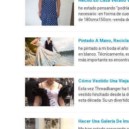
Hecho En Casa Verano 
he estado pensando "podría 
necesario:-en forma de cue
de 180cmx150cm.-venda del 
Pintado A Mano, Recicla
he pintado a mi boda el año
en blanco. Técnicamente, es
más importante es encontrar
Cómo Vestido Una Vieja
Esta vez Threadbanger ha to
vestido hinchado desde la dé
esta década. Su un divertido 
Hacer Una Galería De I