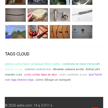
TAGS CLOUD
planos como hacer un tanque 34 en carton
centinela de nieve minecraft
arañas en irak
estantes vertical vino
Modelar calavera arcilla
disfraz jefe
que hacer
maestro cura
como soldar latas de atun
nudo cuadrado scout
como dibujar un suriquen
con ropa interior vieja
© 2026 askix.com. 14 q. 0.011 s.