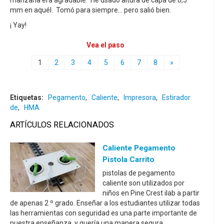
mm en aquél. Tomó para siempre... pero salió bien.
¡ Yay!
Vea el paso
1
2
3
4
5
6
7
8
»
Etiquetas:
Pegamento
,
Caliente
,
Impresora
,
Estirador
de
,
HMA
ARTÍCULOS RELACIONADOS
Caliente Pegamento
Pistola Carrito
pistolas de pegamento
caliente son utilizados por
niños en Pine Crest ilab a partir
de apenas 2 º grado. Enseñar a los estudiantes utilizar todas
las herramientas con seguridad es una parte importante de
nuestra enseñanza, y quería una manera segura