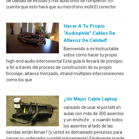
de calidad de estudio y mis audífonos se rompieron. En
cuenta que esto hará que su micrófono inútil.El conector
Hacer A Tu Propio
"audiophile" Cables De
Altavoz De Calidad!
Bienvenido a mi Instructable
sobre cómo hacer tu propio
high-end audio interconecta! Esta guía le llevará de principio
a fin a través del proceso de construcción de su propio
bricolaje, altavoz trenzado, strand múltiples interconexiones
como los que
¿Un Mejor Cable Laptop
cansado de usar el portátil en
aulas con más de 300 asientos
y un enchufe... o cuando todos
los asientos al lado de las
tiendas están llenas? (y usted es demasiado perezoso para
cargar su ordenador portátil previamente) Fácilmente puede