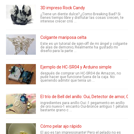
3D impreso Rock Candy
¿Tiene un diente dulce? ¿Como Breaking Bad? Si
tienes tiempo libre y disfrutar las cosas crecen, te
interese crecer cris ...
Colgante mariposa celta
Este es un tutorial de spin-off de mi ángel y colgante
de alas de demonio; Realmente ha gustado mi
diseño para la parte ...
Ejemplo de HC-SR04 y Arduino simple
después de comprar un HC-SR04 de Amazon, no
pude hacer que funcione fuera de la caja. No
queriendo admitir que tenía un ...
El trío de Bell del anillo: Oui, Detector de amor, Co
ingredientes para anillo Oui:-1 pegamento en anillo
de oro nuevo-1 encanto Oui-bronce antiguo 1 pétalos
bastante grano c ...
Cómo pelar ajo rápido
El ajo es tan impresionante! Pero el pelado no es