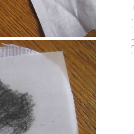
c
c
d
m
m
m