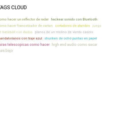
TAGS CLOUD
omo hacer un reflector de radar
hackear sonido con Bluetooth
omo hacer francotirador de carton
cortadores de alambre
juego
e baseball con dados
planos de un molino de viento casero
shuriken de ocho puntas en papel
andalorianos con traje azul
high end audio como sacar
iras telescopicas como hacer
as bajo