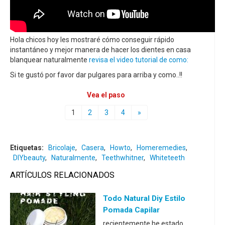
Hola chicos hoy les mostraré cómo conseguir rápido
instantáneo y mejor manera de hacer los dientes en casa
blanquear naturalmente
revisa el video tutorial de como:
Si te gustó por favor dar pulgares para arriba y como..!!
Vea el paso
1
2
3
4
»
Etiquetas:
Bricolaje
,
Casera
,
Howto
,
Homeremedies
,
DIYbeauty
,
Naturalmente
,
Teethwhitner
,
Whiteteeth
ARTÍCULOS RELACIONADOS
Todo Natural Diy Estilo
Pomada Capilar
recientemente he estado