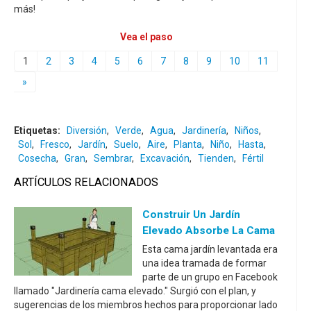
más!
Vea el paso
1
2
3
4
5
6
7
8
9
10
11
»
Etiquetas:
Diversión
,
Verde
,
Agua
,
Jardinería
,
Niños
,
Sol
,
Fresco
,
Jardín
,
Suelo
,
Aire
,
Planta
,
Niño
,
Hasta
,
Cosecha
,
Gran
,
Sembrar
,
Excavación
,
Tienden
,
Fértil
ARTÍCULOS RELACIONADOS
Construir Un Jardín
Elevado Absorbe La Cama
Esta cama jardín levantada era
una idea tramada de formar
parte de un grupo en Facebook
llamado "Jardinería cama elevado." Surgió con el plan, y
sugerencias de los miembros hechos para proporcionar lado