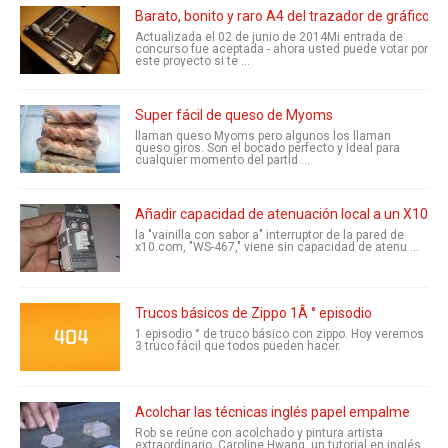
Barato, bonito y raro A4 del trazador de gráfico (
Actualizada el 02 de junio de 2014Mi entrada de
concurso fue aceptada - ahora usted puede votar por
este proyecto si te ...
Super fácil de queso de Myoms
llaman queso Myoms pero algunos los llaman
queso giros. Son el bocado perfecto y Ideal para
cualquier momento del partid ...
Añadir capacidad de atenuación local a un X10 in
la "vainilla con sabor a" interruptor de la pared de
x10.com, "WS-467," viene sin capacidad de atenu ...
Trucos básicos de Zippo 1Â ° episodio
1 episodio ° de truco básico con zippo. Hoy veremos
3 truco fácil que todos pueden hacer.
Acolchar las técnicas inglés papel empalme
Rob se reúne con acolchado y pintura artista
extraordinario, Caroline Hwang, un tutorial en inglés