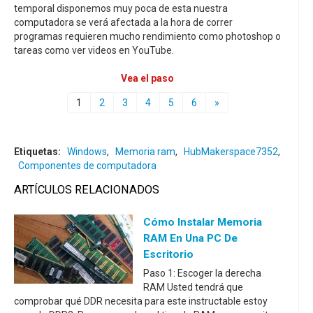
temporal disponemos muy poca de esta nuestra
computadora se verá afectada a la hora de correr
programas requieren mucho rendimiento como photoshop o
tareas como ver videos en YouTube.
Vea el paso
1
2
3
4
5
6
»
Etiquetas:
Windows
,
Memoria ram
,
HubMakerspace7352
,
Componentes de computadora
ARTÍCULOS RELACIONADOS
Cómo Instalar Memoria
RAM En Una PC De
Escritorio
Paso 1: Escoger la derecha
RAM Usted tendrá que
comprobar qué DDR necesita para este instructable estoy