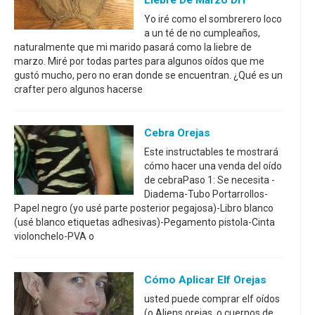
Liebre De Marzo DIY
Yo iré como el sombrerero loco
a un té de no cumpleaños,
naturalmente que mi marido pasará como la liebre de
marzo. Miré por todas partes para algunos oídos que me
gustó mucho, pero no eran donde se encuentran. ¿Qué es un
crafter pero algunos hacerse
Cebra Orejas
Este instructables te mostrará
cómo hacer una venda del oído
de cebraPaso 1: Se necesita -
Diadema-Tubo Portarrollos-
Papel negro (yo usé parte posterior pegajosa)-Libro blanco
(usé blanco etiquetas adhesivas)-Pegamento pistola-Cinta
violonchelo-PVA o
Cómo Aplicar Elf Orejas
usted puede comprar elf oídos
(o Aliens orejas, o cuernos de