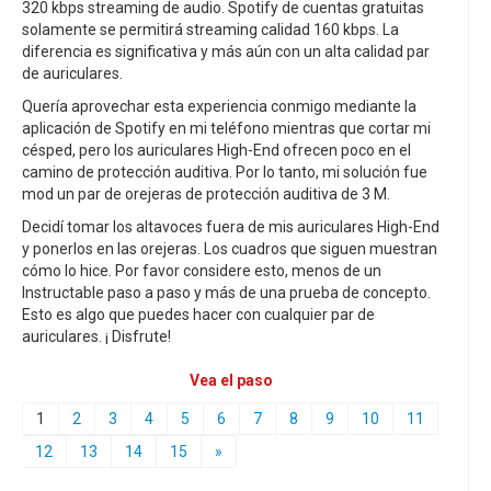
320 kbps streaming de audio. Spotify de cuentas gratuitas
solamente se permitirá streaming calidad 160 kbps. La
diferencia es significativa y más aún con un alta calidad par
de auriculares.
Quería aprovechar esta experiencia conmigo mediante la
aplicación de Spotify en mi teléfono mientras que cortar mi
césped, pero los auriculares High-End ofrecen poco en el
camino de protección auditiva. Por lo tanto, mi solución fue
mod un par de orejeras de protección auditiva de 3 M.
Decidí tomar los altavoces fuera de mis auriculares High-End
y ponerlos en las orejeras. Los cuadros que siguen muestran
cómo lo hice. Por favor considere esto, menos de un
Instructable paso a paso y más de una prueba de concepto.
Esto es algo que puedes hacer con cualquier par de
auriculares. ¡ Disfrute!
Vea el paso
1
2
3
4
5
6
7
8
9
10
11
12
13
14
15
»