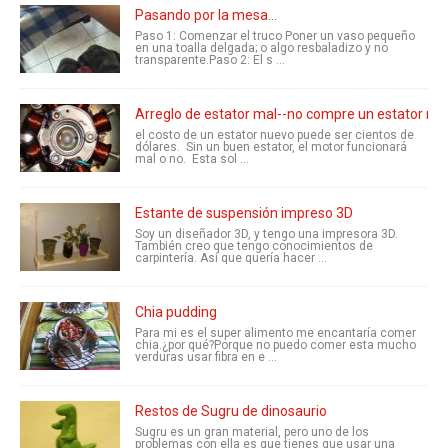
Pasando por la mesa...
Paso 1: Comenzar el truco Poner un vaso pequeño
en una toalla delgada; o algo resbaladizo y no
transparente.Paso 2: El s ...
Arreglo de estator mal--no compre un estator nue
el costo de un estator nuevo puede ser cientos de
dólares. Sin un buen estator, el motor funcionará
mal o no. Esta sol ...
Estante de suspensión impreso 3D
Soy un diseñador 3D, y tengo una impresora 3D.
También creo que tengo conocimientos de
carpintería. Así que quería hacer ...
Chia pudding
Para mi es el super alimento me encantaría comer
chia.¿por qué?Porque no puedo comer esta mucho
verduras usar fibra en e ...
Restos de Sugru de dinosaurio
Sugru es un gran material, pero uno de los
problemas con ella es que tienes que usar una