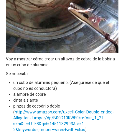
Voy a mostrar cómo crear un altavoz de cobre de la bobina
en un cubo de aluminio.
Se necesita:
un cubo de aluminio pequeño, (Asegúrese de que el
cubo no es conductora)
alambre de cobre
cinta aislante
pinzas de cocodrilo doble
(
http://www.amazon.com/uxcell-Color-Double-ended-
Alligator-Jumper/dp/B00D10KWE0/ref=sr_1_2?
s=hi&ie=UTF8&qid=1451132993&sr=1-
2&keywords=jumper+wires+with+clips
)