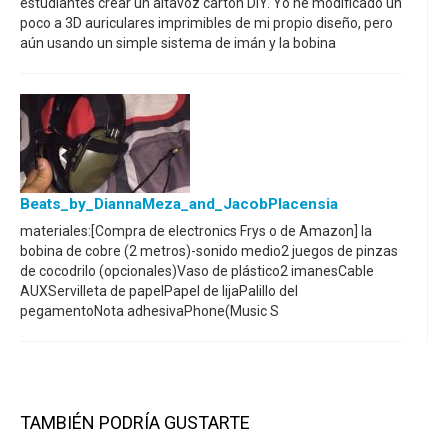
estudiantes crear un altavoz cartón DIY. Yo he modificado un
poco a 3D auriculares imprimibles de mi propio diseño, pero
aún usando un simple sistema de imán y la bobina
Beats_by_DiannaMeza_and_JacobPlacensia
materiales:[Compra de electronics Frys o de Amazon] la
bobina de cobre (2 metros)-sonido medio2 juegos de pinzas
de cocodrilo (opcionales)Vaso de plástico2 imanesCable
AUXServilleta de papelPapel de lijaPalillo del
pegamentoNota adhesivaPhone(Music S
TAMBIÉN PODRÍA GUSTARTE