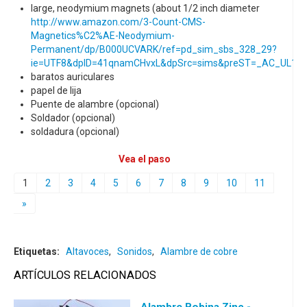
large, neodymium magnets (about 1/2 inch diameter
http://www.amazon.com/3-Count-CMS-
Magnetics%C2%AE-Neodymium-
Permanent/dp/B000UCVARK/ref=pd_sim_sbs_328_29?
ie=UTF8&dpID=41qnamCHvxL&dpSrc=sims&preST=_AC_UL1
baratos auriculares
papel de lija
Puente de alambre (opcional)
Soldador (opcional)
soldadura (opcional)
Vea el paso
1
2
3
4
5
6
7
8
9
10
11
»
Etiquetas:
Altavoces
,
Sonidos
,
Alambre de cobre
ARTÍCULOS RELACIONADOS