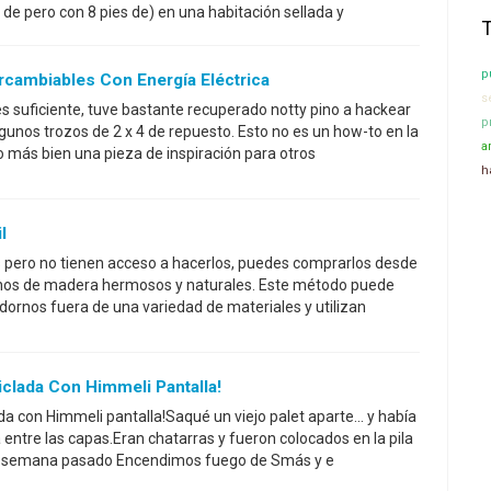
de pero con 8 pies de) en una habitación sellada y
p
rcambiables Con Energía Eléctrica
s
s suficiente, tuve bastante recuperado notty pino a hackear
p
gunos trozos de 2 x 4 de repuesto. Esto no es un how-to en la
a
o más bien una pieza de inspiración para otros
h
l
s pero no tienen acceso a hacerlos, puedes comprarlos desde
rnos de madera hermosos y naturales. Este método puede
adornos fuera de una variedad de materiales y utilizan
clada Con Himmeli Pantalla!
 con Himmeli pantalla!Saqué un viejo palet aparte... y había
ntre las capas.Eran chatarras y fueron colocados en la pila
de semana pasado Encendimos fuego de Smás y e