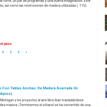
 de corte, un par de programas y una buena imaginación. Este
lo, así como las restricciones de madera utilizadas (. 115).
 el paso
4
5
6
»
je Con Tablas Anchas: De Madera Aserrada Un
ubpiso)
ichigan y los proyectos al aire libre iban trasladándose
idea masiva. ¡Terminemos el sótano! se ha convertido de una