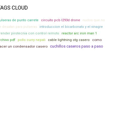
TAGS CLOUD
ulseras de punto carrete
circuito pcb l293d drone
nudos que no
e desatan para pulseras
introduccion el bicarbonato y el vinagre
render pirotecnia con control remoto
reactor arc iron man 1
como
rchivo pdf
pollo curry nepali
cable lightning otg casero
cuchillos caseros paso a paso
acer un condensador casero