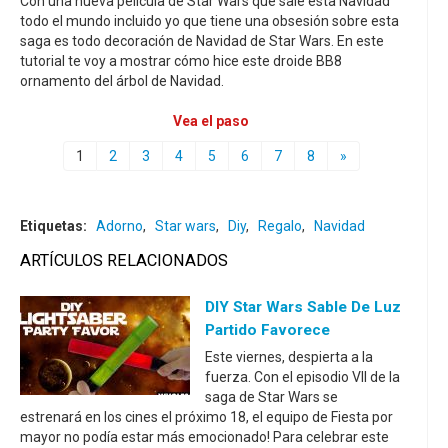
Con una nueva película de Star Wars que sale esta Navidad
todo el mundo incluido yo que tiene una obsesión sobre esta
saga es todo decoración de Navidad de Star Wars. En este
tutorial te voy a mostrar cómo hice este droide BB8
ornamento del árbol de Navidad.
Vea el paso
1
2
3
4
5
6
7
8
»
Etiquetas:
Adorno
,
Star wars
,
Diy
,
Regalo
,
Navidad
ARTÍCULOS RELACIONADOS
DIY Star Wars Sable De Luz
Partido Favorece
Este viernes, despierta a la
fuerza. Con el episodio VII de la
saga de Star Wars se
estrenará en los cines el próximo 18, el equipo de Fiesta por
mayor no podía estar más emocionado! Para celebrar este