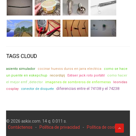
TAGS CLOUD
asiento simulador
cocinar huevos duros en jarra electrica
como se hace
un puente en eskepchup
recordqrj
Extraer jack roto portátil
como hacer
el mejor emf ,detector
imagenes de sombreros de enfermeras
leonidas
diferencias entre el 74138 y el 74238
cosplay
conector de disquete
© 2026 askix.com. 14 q. 0.011 s.
Contáctenos
-
Política de privacidad
-
Política de cookies