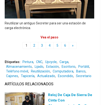
Reutilizar un antiguo Secreter para ser una estación de
carga electrónica.
Vea el paso
1
2
3
4
5
6
»
Etiquetas:
Pintura
,
CNC
,
Upcycle
,
Carga
,
Almacenamiento
,
Lijado
,
Estación
,
Escritorio
,
Portátil
,
Teléfono móvil
,
Reutilización
,
Computadora
,
Banco
,
Cajones
,
Tapicería
,
Actualizado
,
Escondido
,
Secretario
ARTÍCULOS RELACIONADOS
Reloj De Caja De Sierra De
Cinta Con