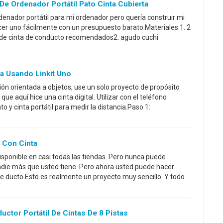
 Ordenador Portátil Pato Cinta Cubierta
enador portátil para mi ordenador pero quería construir mi
cer uno fácilmente con un presupuesto barato.Materiales:1. 2
s de cinta de conducto recomendados2. agudo cuchi
ta Usando Linkit Uno
n orientada a objetos, use un solo proyecto de propósito
 que aquí hice una cinta digital. Utilizar con el teléfono
o y cinta portátil para medir la distancia.Paso 1:
l Con Cinta
sponible en casi todas las tiendas. Pero nunca puede
nadie más que usted tiene. Pero ahora usted puede hacer
de ducto.Esto es realmente un proyecto muy sencillo. Y todo
ctor Portátil De Cintas De 8 Pistas