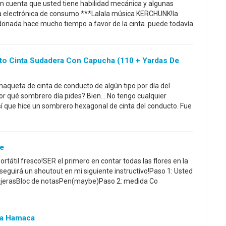
 en cuenta que usted tiene habilidad mecánica y algunas
a electrónica de consumo ***Lalala música KERCHUNK!la
donada hace mucho tiempo a favor de la cinta. puede todavía
o Cinta Sudadera Con Capucha (110 + Yardas De
haqueta de cinta de conducto de algún tipo por día del
r qué sombrero día pides? Bien... No tengo cualquier
í que hice un sombrero hexagonal de cinta del conducto. Fue
je
rtátil fresco!SER el primero en contar todas las flores en la
seguirá un shoutout en mi siguiente instructivo!Paso 1: Usted
jerasBloc de notasPen(maybe)Paso 2: medida Co
ta Hamaca