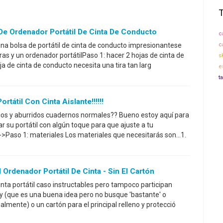
e Ordenador Portátil De Cinta De Conducto
c
a bolsa de portátil de cinta de conducto impresionantese
c
eras y un ordenador portátilPaso 1: hacer 2 hojas de cinta de
s
a de cinta de conducto necesita una tira tan larg
e
t
tátil Con Cinta Aislante!!!!!!
jos y aburridos cuadernos normales?? Bueno estoy aquí para
 su portátil con algún toque para que ajuste a tu
->Paso 1: materiales Los materiales que necesitarás son...1.
Ordenador Portátil De Cinta - Sin El Cartón
inta portátil caso instructables pero tampoco participan
fy (que es una buena idea pero no busque 'bastante' o
lmente) o un cartón para el principal relleno y protecció