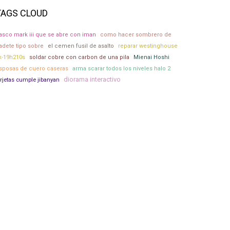
TAGS CLOUD
asco mark iii que se abre con iman
como hacer sombrero de
adete tipo sobre
el cemen fusil de asalto
reparar westinghouse
k-19h210s
soldar cobre con carbon de una pila
Mienai Hoshi
sposas de cuero caseras
arma scarar todos los niveles halo 2
diorama interactivo
arjetas cumple jibanyan