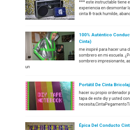
*** este instructable tiene
experiencia en desmontar l
cinta 8-track humilde, aban
100% Auténtico Conduct
Cinta)
me inspiré para hacer una c
sombrero en mi escuela. ¿Po
sombrero impresionante, as
un
Portátil De Cinta Bricola
hacer su propio ordenador po
tapa de este diy y usted con
necesita;CintaPegamentoTi
Épica Del Conducto Cin