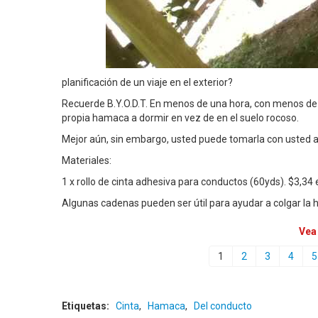
planificación de un viaje en el exterior?
Recuerde B.Y.O.D.T. En menos de una hora, con menos de 
propia hamaca a dormir en vez de en el suelo rocoso.
Mejor aún, sin embargo, usted puede tomarla con usted al
Materiales:
1 x rollo de cinta adhesiva para conductos (60yds). $3,3
Algunas cadenas pueden ser útil para ayudar a colgar la
Vea
1
2
3
4
5
Etiquetas:
Cinta
,
Hamaca
,
Del conducto