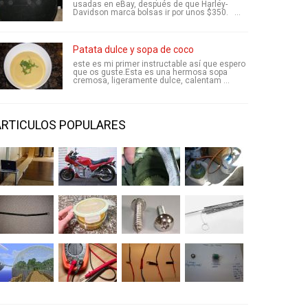
usadas en eBay, después de que Harley-
Davidson marca bolsas ir por unos $350. ...
Patata dulce y sopa de coco
este es mi primer instructable así que espero
que os guste.Esta es una hermosa sopa
cremosa, ligeramente dulce, calentam ...
ARTICULOS POPULARES