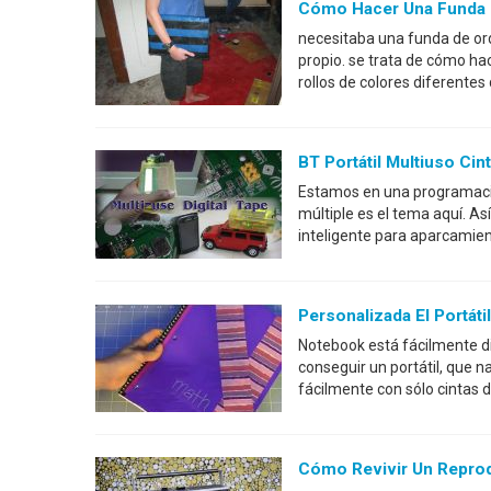
Cómo Hacer Una Funda De
necesitaba una funda de ord
propio. se trata de cómo ha
rollos de colores diferente
BT Portátil Multiuso Cin
Estamos en una programació
múltiple es el tema aquí. Así
inteligente para aparcamient
Personalizada El Portáti
Notebook está fácilmente di
conseguir un portátil, que 
fácilmente con sólo cintas 
Cómo Revivir Un Reprodu