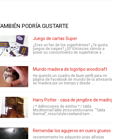
TAMBIÉN PODRÍA GUSTARTE
Juego de cartas Super
¿Eres un fan de los superhéroes? ¿Te gusta
juegos de naipes? ¿Sí? Entonces vamos a
poner su conocimiento de superhéroe a ...
Mundo madera de logotipo woodcraft
He querido un cuadro de buen perfil para mi
página de Facebook de mundo de la artesanía
en madera por un tiempo y desde ...
Harry Potter - casa de jengibre de madriguera de los 
/ * definiciones de estilos * / tabla.
MsoNormalTable {mso-estilo-name: "Tabla
Normal"; mso-tstyle-rowband-tam ...
Remendar los agujeros en cuero grueso
recientemente he adquirido unas alforjas